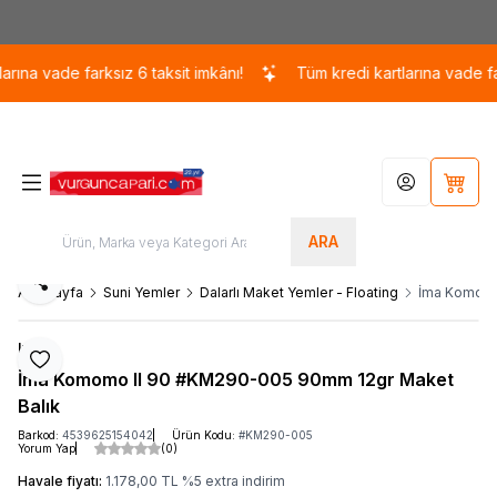
Kargo 110 TL / 1700 TL ÜZERİ ÜCRETSİZ KARGO!
ına vade farksız 6 taksit imkânı!
Tüm kredi kartlarına vade farks
Hesabım
Sepet
ARA
Paylaş
Ana Sayfa
Suni Yemler
Dalarlı Maket Yemler - Floating
İma Komomo
Ima
Favoriye Ekle
İma Komomo II 90 #KM290-005 90mm 12gr Maket
Balık
Barkod:
4539625154042
Ürün Kodu:
#KM290-005
Yorum Yap
(0)
Havale fiyatı:
1.178,00
TL
%
5
extra indirim