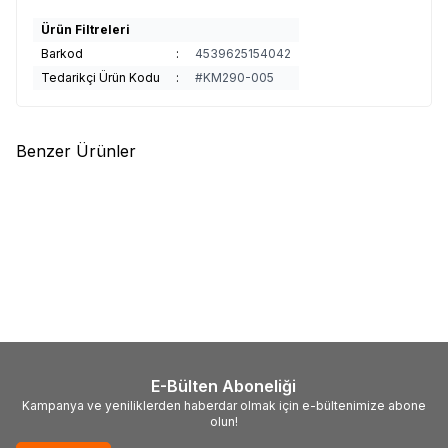
Ürün Filtreleri
Barkod
:
4539625154042
Tedarikçi Ürün Kodu
:
#KM290-005
Benzer Ürünler
(0)
(0)
Duo
Duo Tide Minnow
Kawajil
K05-1020 KAWA KILLER
SPRAT100SF 100mm 13gr
SP 110 11cm 14.2gr Maket Balık
Maket Balık
995,00
TL
245,00
TL
E-Bülten Aboneliği
Kampanya ve yeniliklerden haberdar olmak için e-bültenimize abone
olun!