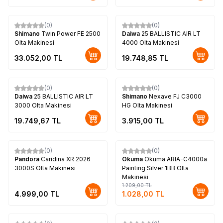
(0)
(0)
Yeni
Shimano
Twin Power FE 2500
Daiwa
25 BALLISTIC AIR LT
Olta Makinesi
4000 Olta Makinesi
33.052,00
TL
19.748,85
TL
(0)
(0)
Yeni
Yeni
Daiwa
25 BALLISTIC AIR LT
Shimano
Nexave FJ C3000
3000 Olta Makinesi
HG Olta Makinesi
19.749,67
TL
3.915,00
TL
(0)
(0)
Yeni
%
15
Pandora
Caridina XR 2026
Okuma
Okuma ARIA-C4000a
3000S Olta Makinesi
Painting Silver 1BB Olta
Makinesi
1.209,00
TL
4.999,00
TL
1.028,00
TL