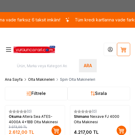
Kargo 110 TL / 1700 TL ÜZERİ ÜCRETSİZ KARGO!
vade farksız 6 taksit imkânı!
Tüm kredi kartlarına vade farksız 6
Hesabım
Sepet
ARA
Ana Sayfa
Olta Makineleri
Spin Olta Makineleri
Filtrele
Sırala
(0)
(0)
%
Yeni
15
Okuma
Altera Sea ATES-
Shimano
Nexave FJ 4000
4000A 4+1BB Olta Makinesi
Olta Makinesi
3.073,00
TL
2.612,00
TL
4.217,00
TL