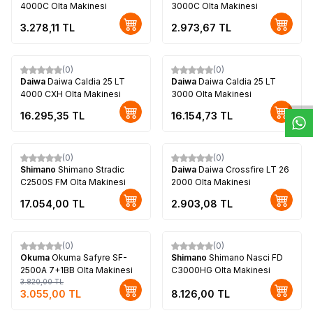
4000C Olta Makinesi
3000C Olta Makinesi
3.278,11
TL
2.973,67
TL
W
h
t
s
a
p
p
D
e
s
e
H
a
t
t
(0)
(0)
Daiwa
Daiwa Caldia 25 LT
Daiwa
Daiwa Caldia 25 LT
4000 CXH Olta Makinesi
3000 Olta Makinesi
16.295,35
TL
16.154,73
TL
(0)
(0)
Shimano
Shimano Stradic
Daiwa
Daiwa Crossfire LT 26
C2500S FM Olta Makinesi
2000 Olta Makinesi
17.054,00
TL
2.903,08
TL
(0)
(0)
%
20
Okuma
Okuma Safyre SF-
Shimano
Shimano Nasci FD
2500A 7+1BB Olta Makinesi
C3000HG Olta Makinesi
3.820,00
TL
3.055,00
TL
8.126,00
TL