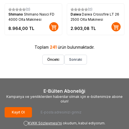
(0)
(0)
Shimano
Shimano Nasci FD
Daiwa
Daiwa Crossfire LT 26
4000 Olta Makinesi
2500 Olta Makinesi
8.964,00
TL
2.903,08
TL
Toplam
241
ürün bulunmaktadır.
Önceki
Sonraki
E-Bülten Aboneliği
Kampanya ve yeniliklerden haberdar olmak için e-bültenimize abone
olun!
Kayıt Ol
KVKK Sözleşmesi'ni
okudum, kabul ediyorum.