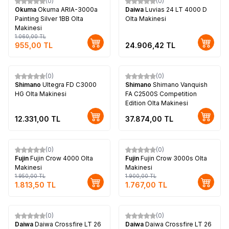
(0)
(0)
%
10
Yeni
Okuma
Okuma ARIA-3000a
Daiwa
Luvias 24 LT 4000 D
Painting Silver 1BB Olta
Olta Makinesi
Makinesi
1.060,00
TL
955,00
TL
24.906,42
TL
(0)
(0)
Yeni
Yeni
Shimano
Ultegra FD C3000
Shimano
Shimano Vanquish
HG Olta Makinesi
FA C2500S Competition
Edition Olta Makinesi
12.331,00
TL
37.874,00
TL
(0)
(0)
%
7
%
7
Fujin
Fujin Crow 4000 Olta
Fujin
Fujin Crow 3000s Olta
Makinesi
Makinesi
1.950,00
TL
1.900,00
TL
1.813,50
TL
1.767,00
TL
(0)
(0)
Daiwa
Daiwa Crossfire LT 26
Daiwa
Daiwa Crossfire LT 26