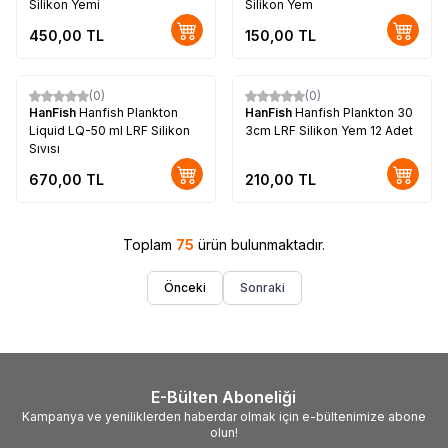
Silikon Yemi
Silikon Yem
450,00
TL
150,00
TL
(0)
(0)
HanFish
Hanfish Plankton
HanFish
Hanfish Plankton 30
Liquid LQ-50 ml LRF Silikon
3cm LRF Silikon Yem 12 Adet
Sıvısı
670,00
TL
210,00
TL
Toplam
75
ürün bulunmaktadır.
Önceki
Sonraki
E-Bülten Aboneliği
Kampanya ve yeniliklerden haberdar olmak için e-bültenimize abone
olun!