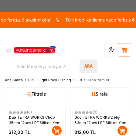
Kargo 110 TL / 1700 TL ÜZERİ ÜCRETSİZ KARGO!
arksız 6 taksit imkânı!
Tüm kredi kartlarına vade farksız 6 taks
Hesabım
Sepet
ARA
Ana Sayfa
LRF - Light Rock Fishing
LRF Silikon Yemler
Filtrele
Sırala
(0)
(0)
Duo
TETRA WORKS Chop
Duo
TETRA WORKS Deliy
35mm 12pcs LRF Silikon Yem
63mm 12pcs LRF Silikon Yem
312,00
TL
312,00
TL