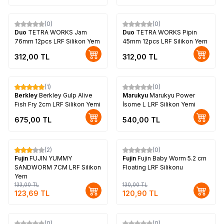
(0)
(0)
Duo
TETRA WORKS Jam
Duo
TETRA WORKS Pipin
76mm 12pcs LRF Silikon Yem
45mm 12pcs LRF Silikon Yem
312,00
TL
312,00
TL
(1)
(0)
Berkley
Berkley Gulp Alive
Marukyu
Marukyu Power
Fish Fry 2cm LRF Silikon Yemi
İsome L LRF Silikon Yemi
675,00
TL
540,00
TL
(2)
(0)
%
7
%
7
Fujin
FUJIN YUMMY
Fujin
Fujin Baby Worm 5.2 cm
SANDWORM 7CM LRF Silikon
Floating LRF Silikonu
Yem
133,00
TL
130,00
TL
123,69
TL
120,90
TL
(0)
(0)