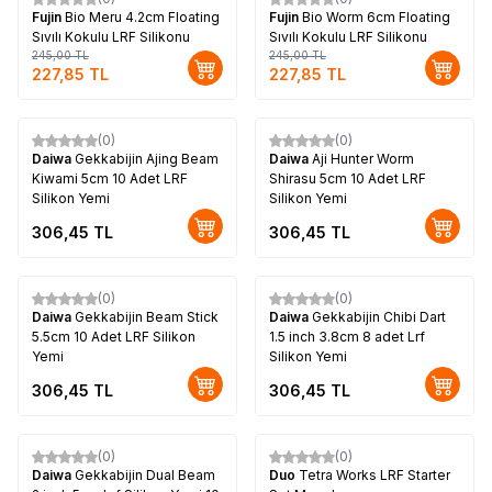
%
7
%
7
Fujin
Bio Meru 4.2cm Floating
Fujin
Bio Worm 6cm Floating
Sıvılı Kokulu LRF Silikonu
Sıvılı Kokulu LRF Silikonu
245,00
TL
245,00
TL
227,85
TL
227,85
TL
(0)
(0)
Yeni
Daiwa
Gekkabijin Ajing Beam
Daiwa
Aji Hunter Worm
Kiwami 5cm 10 Adet LRF
Shirasu 5cm 10 Adet LRF
Silikon Yemi
Silikon Yemi
306,45
TL
306,45
TL
(0)
(0)
Yeni
Yeni
Daiwa
Gekkabijin Beam Stick
Daiwa
Gekkabijin Chibi Dart
5.5cm 10 Adet LRF Silikon
1.5 inch 3.8cm 8 adet Lrf
Yemi
Silikon Yemi
306,45
TL
306,45
TL
(0)
(0)
Yeni
Daiwa
Gekkabijin Dual Beam
Duo
Tetra Works LRF Starter