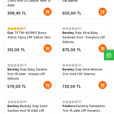
2 inch 5cm Lrf Silikon Yemi 10
Set Mevel
Adet
306,45
TL
620,00
TL
(1)
(0)
W
h
t
s
a
p
p
D
e
s
e
H
a
t
t
Duo
TETRA WORKS Burny
Berkley
Gulp Alive Baby
42mm 12pcs LRF Silikon Yem
Sardines 4cm – Kavanoz LRF
Silikonu
312,00
TL
875,00
TL
(0)
(0)
Berkley
Gulp Baby Sardine
Berkley
Gulp Alive Minnow
5cm 18 Adet - Kokulu LRF
2cm Sıvılı LRF Silikonu
Silikonu
570,00
TL
725,00
TL
(0)
(0)
Yeni
Yeni
Berkley
Berkley Gulp Sand
Pandora
Pandora Sandworm
Sardine 4cm 16 Adet LRF
7cm 15 adet LRF Kavanoz