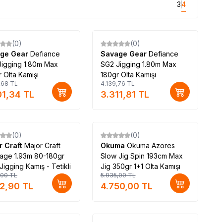
3
4
(0)
(0)
%
Yeni
20
ge Gear
Defiance
Savage Gear
Defiance
Jigging 1.80m Max
SG2 Jigging 1.80m Max
 Olta Kamışı
180gr Olta Kamışı
,68
TL
4.139,76
TL
01,34
TL
3.311,81
TL
(0)
(0)
%
20
r Craft
Major Craft
Okuma
Okuma Azores
tage 1.93m 80-180gr
Slow Jig Spin 193cm Max
 Jigging Kamış - Tetikli
Jig 350gr 1+1 Olta Kamışı
,00
TL
5.935,00
TL
12,90
TL
4.750,00
TL