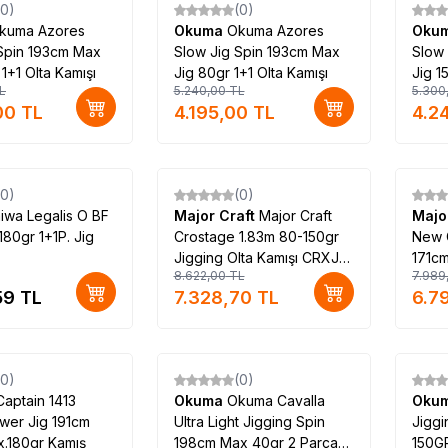
(0)
(0)
%
20
%
20
kuma Azores
Okuma
Okuma Azores
Oku
Spin 193cm Max
Slow Jig Spin 193cm Max
Slow
1+1 Olta Kamışı
Jig 80gr 1+1 Olta Kamışı
Jig 1
L
5.240,00
TL
5.300
00
TL
4.195,00
TL
4.2
(0)
(0)
%
15
%
15
iwa Legalis O BF
Major Craft
Major Craft
Majo
180gr 1+1P. Jig
Crostage 1.83m 80-150gr
New 
Jigging Olta Kamışı CRXJ-
171c
8.622,00
TL
7.989
S602/4
S58/3
59
TL
7.328,70
TL
6.7
(0)
(0)
%
20
%
20
Captain 1413
Okuma
Okuma Cavalla
Oku
wer Jig 191cm
Ultra Light Jigging Spin
Jigg
.180gr Kamış
198cm Max 40gr 2 Parça
150GR