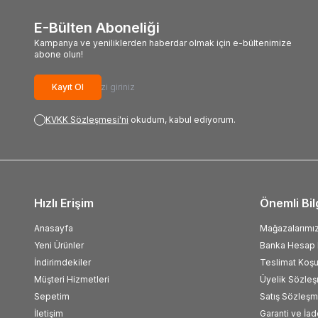
E-Bülten Aboneliği
Kampanya ve yeniliklerden haberdar olmak için e-bültenimize
abone olun!
Kayıt Ol
KVKK Sözleşmesi'ni
okudum, kabul ediyorum.
Hızlı Erişim
Önemli Bil
Anasayfa
Mağazalarımı
Yeni Ürünler
Banka Hesap B
İndirimdekiler
Teslimat Koşul
Müşteri Hizmetleri
Üyelik Sözle
Sepetim
Satış Sözleşm
İletişim
Garanti ve İad