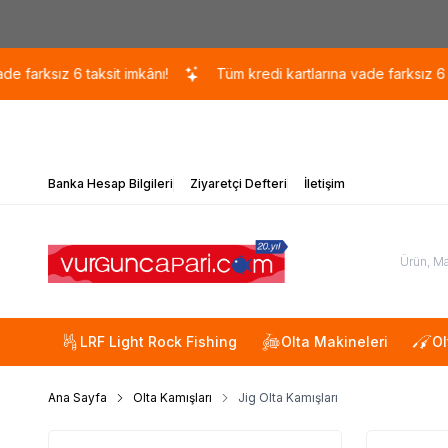
z 6 taksit imkânı!
Tüm kredi kartlarına vade farksız 6 taksit im
Banka Hesap Bilgileri
Ziyaretçi Defteri
İletişim
LRF Light Rock Fishing
Olta Makineleri
Ol
Ana Sayfa
Olta Kamışları
Jig Olta Kamışları