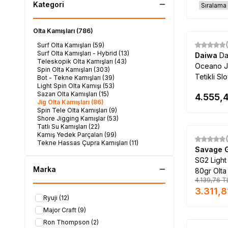
Kategori
Olta Kamışları
(786)
Surf Olta Kamışları
(59)
Surf Olta Kamışları - Hybrid
(13)
Daiwa
Da
Teleskopik Olta Kamışları
(43)
Oceano J
Spin Olta Kamışları
(303)
Tetikli Sl
Bot - Tekne Kamışları
(39)
Light Spin Olta Kamışı
(53)
Sazan Olta Kamışları
(15)
4.555,
Jig Olta Kamışları
(86)
Spin Tele Olta Kamışları
(9)
Shore Jigging Kamışlar
(53)
Tatlı Su Kamışları
(22)
Kamış Yedek Parçaları
(99)
%
Yeni
20
Tekne Hassas Çupra Kamışları
(11)
Savage 
SG2 Light
Marka
80gr Olta
4.139,76
T
3.311,8
Ryuji
(12)
Major Craft
(9)
Ron Thompson
(2)