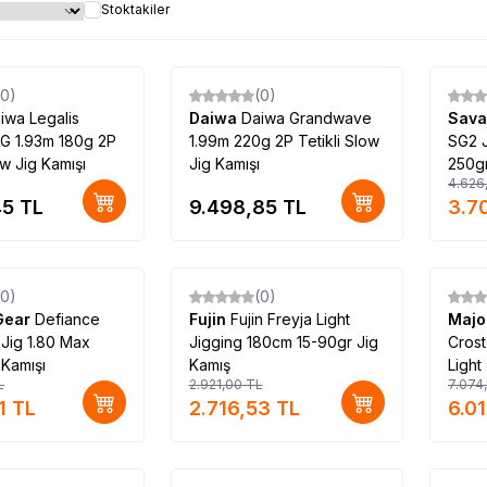
Stoktakiler
(0)
(0)
%
Yeni
20
iwa Legalis
Daiwa
Daiwa Grandwave
Sava
G 1.93m 180g 2P
1.99m 220g 2P Tetikli Slow
SG2 
ow Jig Kamışı
Jig Kamışı
250gr
4.626
45
TL
9.498,85
TL
3.7
(0)
(0)
Yeni
%
7
%
15
Gear
Defiance
Fujin
Fujin Freyja Light
Majo
 Jig 1.80 Max
Jigging 180cm 15-90gr Jig
Cros
 Kamışı
Kamış
Light
L
2.921,00
TL
7.074
1
TL
2.716,53
TL
6.0