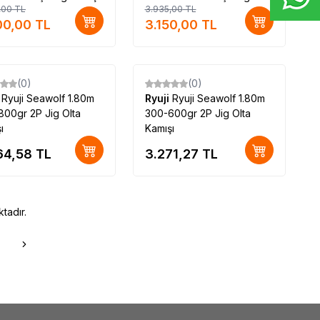
,00
TL
3.935,00
TL
Kamışı
00,00
TL
3.150,00
TL
(0)
(0)
i
Ryuji Seawolf 1.80m
Ryuji
Ryuji Seawolf 1.80m
00gr 2P Jig Olta
300-600gr 2P Jig Olta
ı
Kamışı
64,58
TL
3.271,27
TL
tadır.