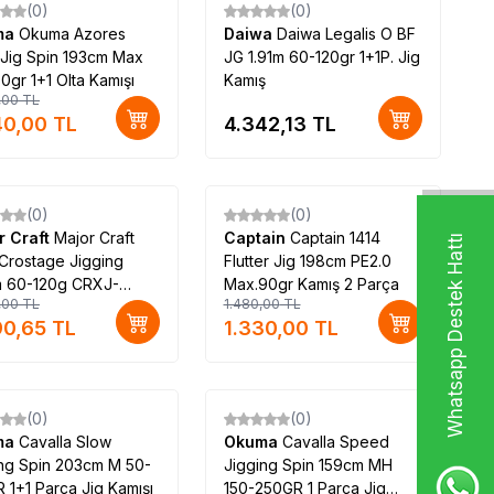
(0)
(0)
ma
Okuma Azores
Daiwa
Daiwa Legalis O BF
 Jig Spin 193cm Max
JG 1.91m 60-120gr 1+1P. Jig
50gr 1+1 Olta Kamışı
Kamış
,00
TL
40,00
TL
4.342,13
TL
(0)
(0)
%
10
r Craft
Major Craft
Captain
Captain 1414
Whatsapp Destek Hattı
Crostage Jigging
Flutter Jig 198cm PE2.0
m 60-120g CRXJ-
Max.90gr Kamış 2 Parça
,00
TL
1.480,00
TL
 Olta Kamışı
90,65
TL
1.330,00
TL
(0)
(0)
%
20
ma
Cavalla Slow
Okuma
Cavalla Speed
ing Spin 203cm M 50-
Jigging Spin 159cm MH
 1+1 Parça Jig Kamışı
150-250GR 1 Parça Jig