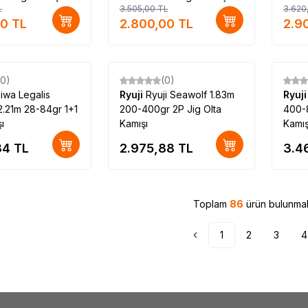
L
3.505,00
TL
3.620
Olta Kamışı
00
TL
2.800,00
TL
2.9
(0)
(0)
iwa Legalis
Ryuji
Ryuji Seawolf 1.83m
Ryuj
.21m 28-84gr 1+1
200-400gr 2P Jig Olta
400-8
ı
Kamışı
Kamış
34
TL
2.975,88
TL
3.4
Toplam
86
ürün bulunmak
1
2
3
4