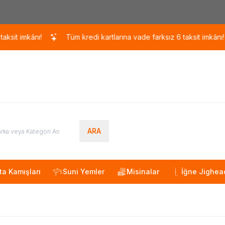
Kargo 110 TL / 1700 TL ÜZERİ ÜCRETSİZ KARGO!
kânı!
Tüm kredi kartlarına vade farksız 6 taksit imkânı!
T
ARA
ta Kamışları
Suni Yemler
Misinalar
İğne Jighea