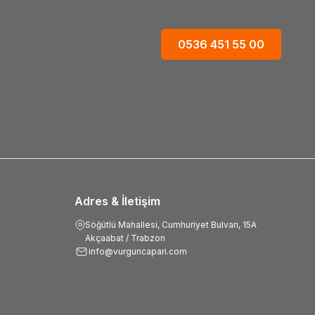
0536 451 55 00
Adres & İletişim
Söğütlü Mahallesi, Cumhuriyet Bulvarı, 15A
Akçaabat / Trabzon
info@vurguncapari.com