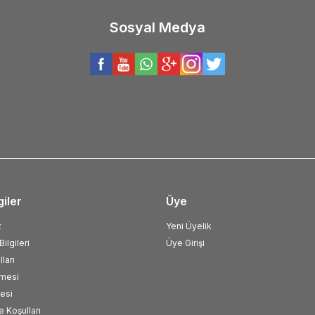
Sosyal Medya
giler
Üye
z
Yeni Üyelik
ilgileri
Üye Girişi
ları
şmesi
esi
e Koşulları