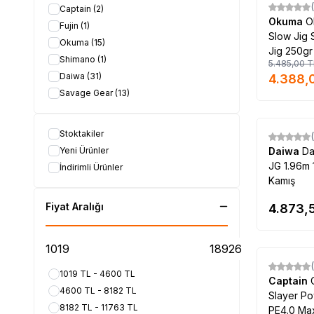
Captain
(2)
%
20
Okuma
O
Fujin
(1)
Slow Jig 
Okuma
(15)
Jig 250gr 
Shimano
(1)
5.485,00
T
Daiwa
(31)
4.388,
Savage Gear
(13)
Stoktakiler
Yeni Ürünler
Daiwa
Da
JG 1.96m 
İndirimli Ürünler
Kamış
Fiyat Aralığı
4.873,
%
10
1019 TL - 4600 TL
Captain
4600 TL - 8182 TL
Slayer Po
8182 TL - 11763 TL
PE4.0 Max