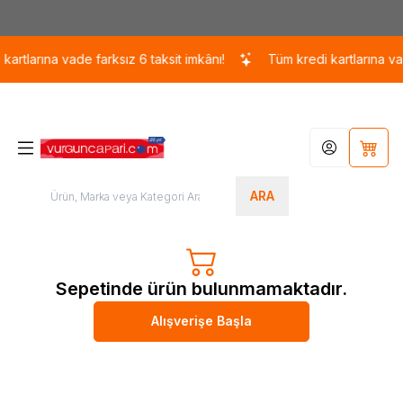
Kargo 110 TL / 1700 TL ÜZERİ ÜCRETSİZ KARGO!
artlarına vade farksız 6 taksit imkânı!
Tüm kredi kartlarına vade
Hesabım
Sepet
ARA
Sepetinde ürün bulunmamaktadır.
Alışverişe Başla