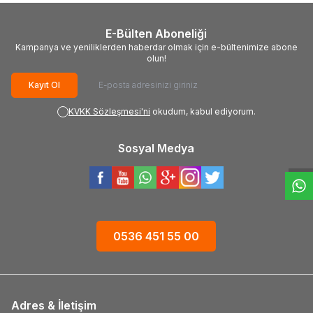
E-Bülten Aboneliği
Kampanya ve yeniliklerden haberdar olmak için e-bültenimize abone
olun!
Kayıt Ol
KVKK Sözleşmesi'ni
okudum, kabul ediyorum.
W
h
t
s
a
p
p
D
e
s
e
H
a
t
t
Sosyal Medya
0536 451 55 00
Adres & İletişim