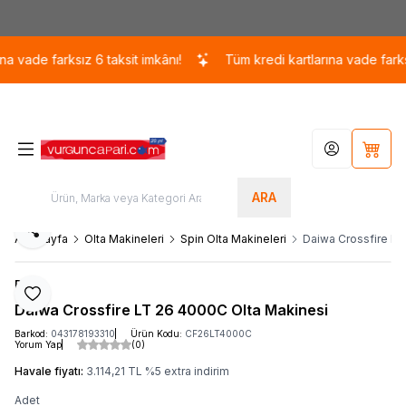
Kargo 110 TL / 1700 TL ÜZERİ ÜCRETSİZ KARGO!
ade farksız 6 taksit imkânı!
Tüm kredi kartlarına vade farksız 6
Hesabım
Sepet
ARA
Paylaş
Ana Sayfa
Olta Makineleri
Spin Olta Makineleri
Daiwa Crossfire LT
Daiwa
Favoriye Ekle
Daiwa Crossfire LT 26 4000C Olta Makinesi
Barkod:
043178193310
Ürün Kodu:
CF26LT4000C
Yorum Yap
(0)
Havale fiyatı:
3.114,21
TL
%
5
extra indirim
Adet