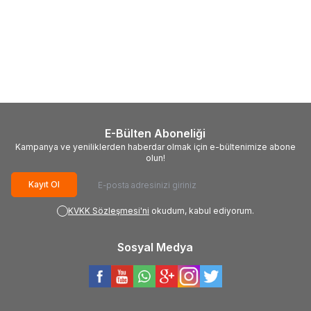
(0)
(0)
%
Yeni
15
Okuma
Altera Sea ATES-
Shimano
Nexave FJ 4000 Olta
4000A 4+1BB Olta Makinesi
Makinesi
3.073,00
TL
2.612,00
TL
4.217,00
TL
E-Bülten Aboneliği
Kampanya ve yeniliklerden haberdar olmak için e-bültenimize abone
olun!
Kayıt Ol
KVKK Sözleşmesi'ni
okudum, kabul ediyorum.
Sosyal Medya