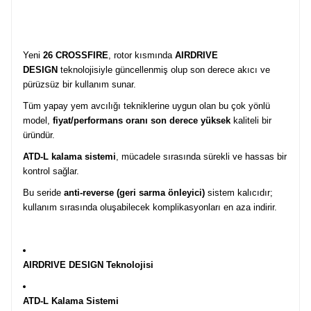
Yeni
26 CROSSFIRE
, rotor kısmında
AIRDRIVE
DESIGN
teknolojisiyle güncellenmiş olup son derece akıcı ve
pürüzsüz bir kullanım sunar.
Tüm yapay yem avcılığı tekniklerine uygun olan bu çok yönlü
model,
fiyat/performans oranı son derece yüksek
kaliteli bir
üründür.
ATD-L kalama sistemi
, mücadele sırasında sürekli ve hassas bir
kontrol sağlar.
Bu seride
anti-reverse (geri sarma önleyici)
sistem kalıcıdır;
kullanım sırasında oluşabilecek komplikasyonları en aza indirir.
AIRDRIVE DESIGN Teknolojisi
ATD-L Kalama Sistemi