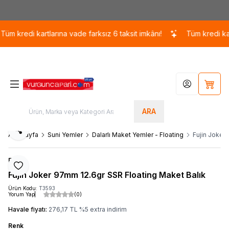
Kargo 110 TL / 1700 TL ÜZERİ ÜCRETSİZ KARGO!
 kredi kartlarına vade farksız 6 taksit imkânı!
Tüm kredi kartla
Hesabım
Sepet
ARA
Paylaş
Ana Sayfa
Suni Yemler
Dalarlı Maket Yemler - Floating
Fujin Joker
Fujin
Favoriye Ekle
Fujin Joker 97mm 12.6gr SSR Floating Maket Balık
Ürün Kodu:
T3593
Yorum Yap
(0)
Havale fiyatı:
276,17
TL
%
5
extra indirim
Renk