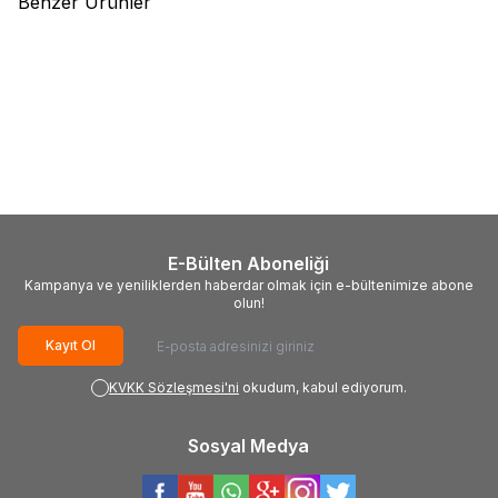
Benzer Ürünler
(0)
(0)
Duo
Duo Tide Minnow
Kawajil
K05-1020 KAWA KILLER
SPRAT100SF 100mm 13gr
SP 110 11cm 14.2gr Maket Balık
Maket Balık
995,00
TL
245,00
TL
E-Bülten Aboneliği
Kampanya ve yeniliklerden haberdar olmak için e-bültenimize abone
olun!
Kayıt Ol
KVKK Sözleşmesi'ni
okudum, kabul ediyorum.
Sosyal Medya