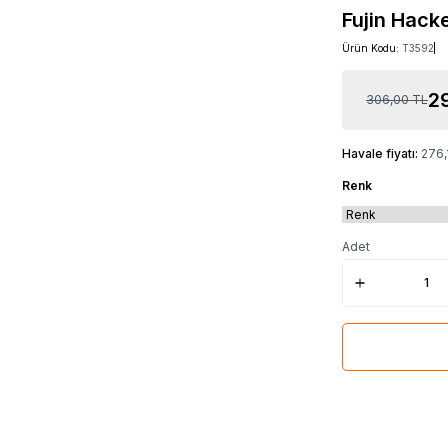
Fujin Hack
Ürün Kodu:
T3592
2
306,00
TL
Havale fiyatı:
276,
Renk
Adet