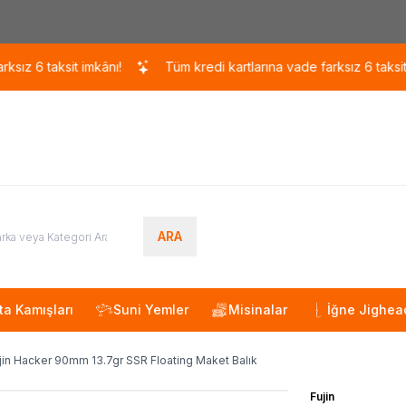
Kargo 110 TL / 1700 TL ÜZERİ ÜCRETSİZ KARGO!
 taksit imkânı!
Tüm kredi kartlarına vade farksız 6 taksit imkân
ARA
ta Kamışları
Suni Yemler
Misinalar
İğne Jighea
jin Hacker 90mm 13.7gr SSR Floating Maket Balık
Fujin