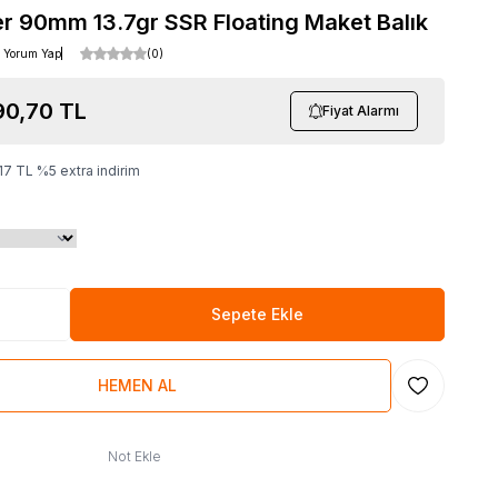
er 90mm 13.7gr SSR Floating Maket Balık
Yorum Yap
(0)
90,70
TL
Fiyat Alarmı
17
TL
%
5
extra indirim
Sepete Ekle
HEMEN AL
Favoriye Ekl
Not Ekle