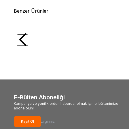
Benzer Ürünler
(0)
Duo
Duo Tide Minnow SPRAT100SF
Kawaj
100mm 13gr Maket Balık
11cm 14
995,00
TL
245,
E-Bülten Aboneliği
Kampanya ve yeniliklerden haberdar olmak için e-bültenimize
abone olun!
Kayıt Ol