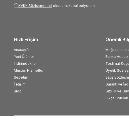
KVKK Sözleşmesi'ni
okudum, kabul ediyorum.
Hızlı Erişim
Önemli Bil
Anasayfa
Mağazalarımı
Yeni Ürünler
Banka Hesap B
İndirimdekiler
Teslimat Koşul
Müşteri Hizmetleri
Üyelik Sözle
Sepetim
Satış Sözleşm
İletişim
Garanti ve İad
Blog
Gizlilik ve Gü
Sıkça Sorulan 