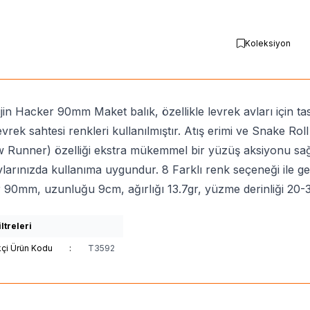
Koleksiyon
jin Hacker 90mm Maket balık, özellikle levrek avları için tas
levrek sahtesi renkleri kullanılmıştır. Atış erimi ve Snake 
 Runner) özelliği ekstra mükemmel bir yüzüş aksiyonu sağl
vlarınızda kullanıma uygundur. 8 Farklı renk seçeneği ile ge
90mm, uzunluğu 9cm, ağırlığı 13.7gr, yüzme derinliği 20-3
ltreleri
kçi Ürün Kodu
:
T3592