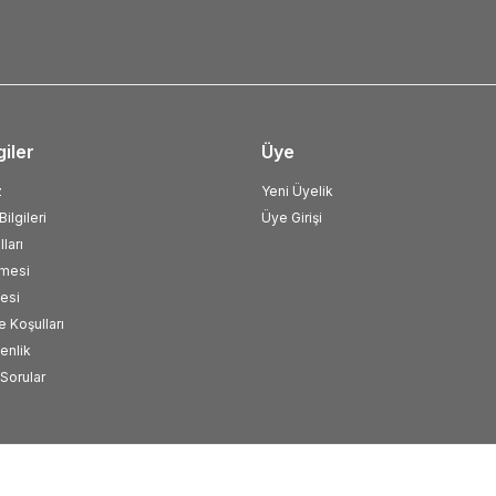
giler
Üye
z
Yeni Üyelik
ilgileri
Üye Girişi
ları
şmesi
esi
e Koşulları
venlik
Sorular