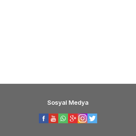
(0)
(0)
il
K05-1020 KAWA KILLER SP 110
Ryuji
Ryuji Komodo 9cm 
.2gr Maket Balık
00
TL
316,36
TL
Sosyal Medya