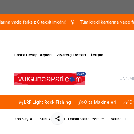
vade farksız 6 taksit imkânı!
Tüm kredi kartlarına vade farksız 6
Banka Hesap Bilgileri
Ziyaretçi Defteri
İletişim
LRF Light Rock Fishing
Olta Makineleri
Ol
Ana Sayfa
Suni Yemler
Dalarlı Maket Yemler - Floating
Fu
Paylaş