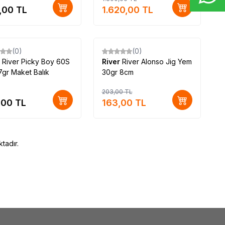
,00
TL
1.620,00
TL
(0)
(0)
%
20
r
River Picky Boy 60S
River
River Alonso Jig Yem
gr Maket Balık
30gr 8cm
203,00
TL
,00
TL
163,00
TL
tadır.