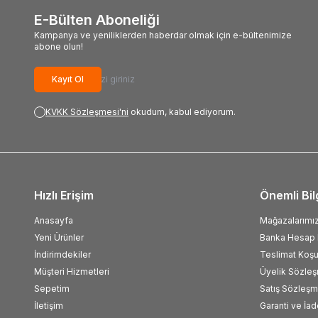
Renk 91
(1)
E-Bülten Aboneliği
90P
(2)
Kampanya ve yeniliklerden haberdar olmak için e-bültenimize
abone olun!
Renk 18GS
(1)
NR37
(1)
Kayıt Ol
Renk 21MPT
(2)
90SG2
(1)
KVKK Sözleşmesi'ni
okudum, kabul ediyorum.
Renk 34YDT
(1)
69GDS
(1)
Renk 90
(2)
ZG1
(3)
Renk 90YS
(1)
Hızlı Erişim
Önemli Bil
33HYS
(3)
Renk 13DRS
(2)
Anasayfa
Mağazalarımı
74YP
(1)
Yeni Ürünler
Banka Hesap B
Renk 25L
(1)
İndirimdekiler
Teslimat Koşul
34GAX
(1)
Müşteri Hizmetleri
Üyelik Sözle
Renk 18GB
(1)
Sepetim
Satış Sözleşm
55
(1)
İletişim
Garanti ve İad