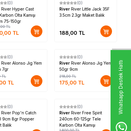
(0)
(0)
r
River Hyper Cast
River
River Little Jack 35F
Karbon Olta Kamışı
3.5cm 2.3gr Maket Balık
m 75-150gr
,00
TL
50,00
TL
188,00
TL
(0)
(0)
%
20
Whatsapp Destek Hattı
r
River Alonso Jig Yem
River
River Alonso Jig Yem
m 7gr
50gr 9cm
0
TL
218,00
TL
,00
TL
175,00
TL
(0)
(0)
%
10
r
River Pop'n Catch
River
River Free Spirit
0 9cm 8gr Popper
240cm 60-125gr Tele
 Balık
Karbon Olta Kamışı
1.800,00
TL