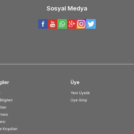
Sosyal Medya
giler
Üye
z
Yeni Üyelik
ilgileri
Üye Girişi
ları
şmesi
esi
e Koşulları