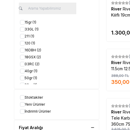
River
Riv
Kılıflı 19
15gr
(1)
33GL
(1)
1.300,
211
(1)
120
(1)
16DBH
(2)
18GSX
(2)
%
10
River
Riv
03RC
(2)
11.5cm 12.
40gr
(1)
388,00
TL
50gr
(1)
350,00
20gr
(1)
30gr
(1)
Stoktakiler
10gr
(1)
Yeni Ürünler
Renk43
(1)
%
12
İndirimli Ürünler
River
Riv
Kırmızı
(1)
Tele Karb
34GPC
(6)
360cm 75
60gr
(1)
Fiyat Aralığı
3.625,00
T