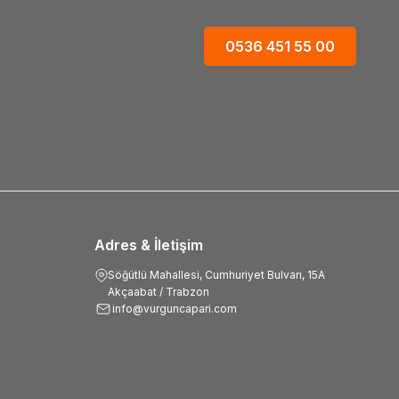
0536 451 55 00
Adres & İletişim
Söğütlü Mahallesi, Cumhuriyet Bulvarı, 15A
Akçaabat / Trabzon
info@vurguncapari.com