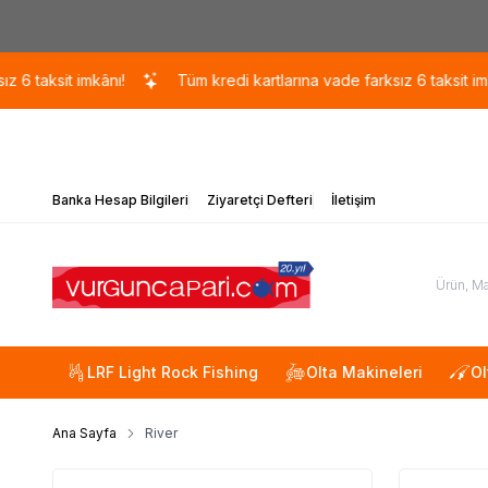
ksit imkânı!
Tüm kredi kartlarına vade farksız 6 taksit imkânı!
Banka Hesap Bilgileri
Ziyaretçi Defteri
İletişim
LRF Light Rock Fishing
Olta Makineleri
Ol
Ana Sayfa
River