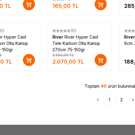
00
TL
165,00
TL
285
(0)
(0)
%
10
er Hyper Cast
River
River Hyper Cast
Rive
on Olta Kamışı
Tele Karbon Olta Kamışı
6cm 7
-150gr
270cm 75-150gr
L
2.300,00
TL
00
TL
2.075,00
TL
188
Toplam
40
ürün bulunmak
1
2