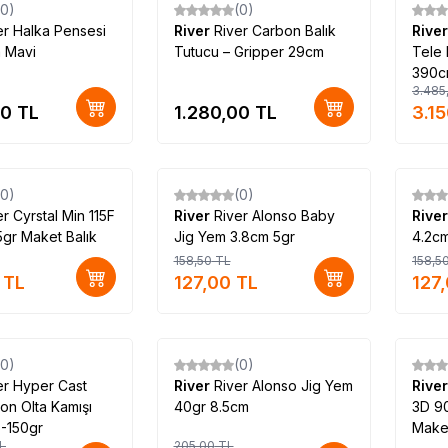
(0)
(0)
%
10
er Halka Pensesi
River
River Carbon Balık
Rive
cm Mavi
Tutucu – Gripper 29cm
Tele 
390c
3.485
00
TL
1.280,00
TL
3.1
(0)
(0)
%
20
%
20
er Cyrstal Min 115F
River
River Alonso Baby
Rive
5gr Maket Balık
Jig Yem 3.8cm 5gr
4.2c
158,50
TL
158,5
TL
127,00
TL
127
(0)
(0)
%
20
er Hyper Cast
River
River Alonso Jig Yem
Rive
on Olta Kamışı
40gr 8.5cm
3D 9
-150gr
Maket
L
205,00
TL