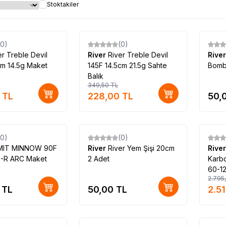
Stoktakiler
(0)
(0)
%
35
er Treble Devil
River
River Treble Devil
Rive
cm 14.5g Maket
145F 14.5cm 21.5g Sahte
Bomb
Balık
349,50
TL
TL
228,00
TL
50,
(0)
(0)
%
10
MIT MINNOW 90F
River
River Yem Şişi 20cm
Rive
F-R ARC Maket
2 Adet
Karbo
60-1
2.795
TL
50,00
TL
2.5