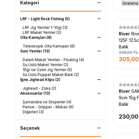
Kategori
LRF - Light Rock Fishing
(5)
LRF Jig Yemler 1-10gr
(3)
%
10
LRF Maket Yemler
(2)
River
Riv
Olta Kamışları
(8)
125F 12.5
Teleskopik Olta Kamışları
(8)
Balık
Suni Yemler
(13)
338,00
TL
305,00
Dalarlı Maket Yemler - Floating
(4)
Su Üstü Maket Yemler
(2)
15gr ve Üzeri Jig Yemler
(5)
Su Üstü Popper Maket Balık
(2)
İğne Jighead Klips
(2)
Jighead - Zoka
(2)
River
GA
Aksesuarlar
(13)
9cm 15g 
Şamandıra ve Stoperler
(4)
Balık
Pense - Gripper - Makas
(6)
Diğerleri
(3)
230,00
Seçenek