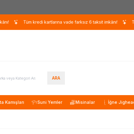
Kargo 110 TL / 1700 TL ÜZERİ ÜCRETSİZ KARGO!
Tüm kredi kartlarına vade farksız 6 taksit imkânı!
Tüm kred
ARA
ta Kamışları
Suni Yemler
Misinalar
İğne Jighea