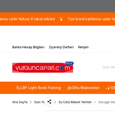
de farksız 6 taksit imkânı!
Tüm kredi kartlarına vade farksız 6 
Banka Hesap Bilgileri
Ziyaretçi Defteri
İletişim
LRF Light Rock Fishing
Olta Makineleri
Ol
Ana Sayfa
Suni Yemler
Su Üstü Maket Yemler
Savage Gea
Paylaş