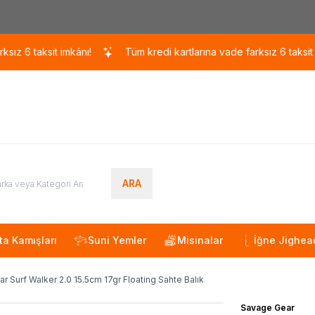
Kargo 110 TL / 1700 TL ÜZERİ ÜCRETSİZ KARGO!
taksit imkânı!
Tüm kredi kartlarına vade farksız 6 taksit imkânı!
ARA
ta Kamışları
Suni Yemler
Misinalar
İğne Jighea
r Surf Walker 2.0 15.5cm 17gr Floating Sahte Balık
Savage Gear