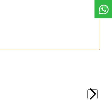
(0)
n 110mm 14gr
HanFish
Hanfish Baskın 90mm Suüstü
Maket Balık
330,00
TL