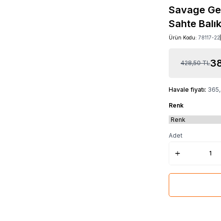
Savage Gea
Sahte Balı
Ürün Kodu:
78117-22
3
428,50
TL
Havale fiyatı:
365
Renk
Adet