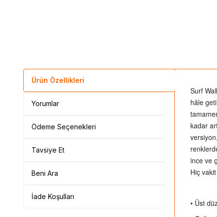
Ürün Özellikleri
Surf Wal
hâle get
Yorumlar
tamamen 
kadar ar
Ödeme Seçenekleri
versiyon
renklerd
Tavsiye Et
ince ve 
Hiç vaki
Beni Ara
İade Koşulları
• Üst dü