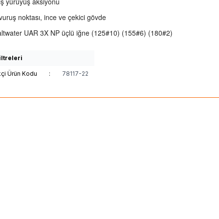
iş yürüyüş aksiyonu
vuruş noktası, ince ve çekici gövde
ltwater UAR 3X NP üçlü iğne (125#10) (155#6) (180#2)
ltreleri
kçi Ürün Kodu
:
78117-22
(0)
(0)
ALIS PENCIL SW LIMITED 100
HanFish
Hanfish Atılga
Su Üstü Maket Balık
Suüstü Maket Balık
00
TL
350,00
TL