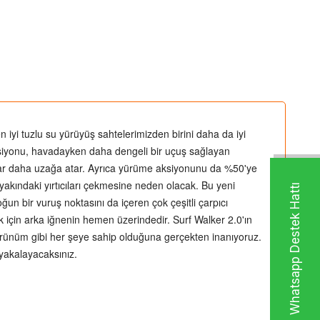
n iyi tuzlu su yürüyüş sahtelerimizden birini daha da iyi
versiyonu, havadayken daha dengeli bir uçuş sağlayan
dar daha uzağa atar. Ayrıca yürüme aksiyonunu da %50'ye
yakındaki yırtıcıları çekmesine neden olacak. Bu yeni
Whatsapp Destek Hattı
ğun bir vuruş noktasını da içeren çok çeşitli çarpıcı
ak için arka iğnenin hemen üzerindedir. Surf Walker 2.0'ın
 görünüm gibi her şeye sahip olduğuna gerçekten inanıyoruz.
 yakalayacaksınız.