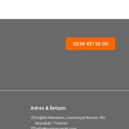
0536 451 55 00
Adres & İletişim
Söğütlü Mahallesi, Cumhuriyet Bulvarı, 15A
Akçaabat / Trabzon
info@vurguncapari.com