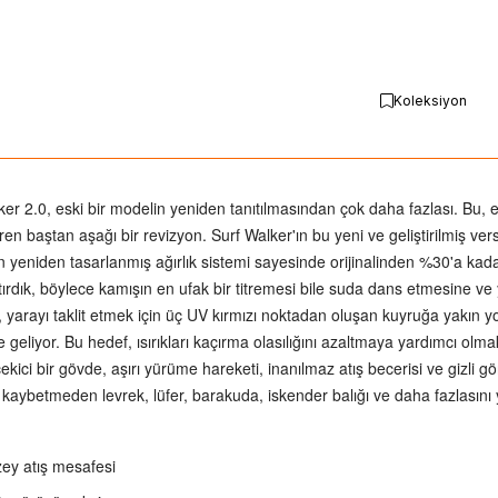
Koleksiyon
ker 2.0, eski bir modelin yeniden tanıtılmasından çok daha fazlası. Bu, e
iren baştan aşağı bir revizyon. Surf Walker'ın bu yeni ve geliştirilmiş 
yeniden tasarlanmış ağırlık sistemi sayesinde orijinalinden %30'a ka
tırdık, böylece kamışın en ufak bir titremesi bile suda dans etmesine ve 
, yarayı taklit etmek için üç UV kırmızı noktadan oluşan kuyruğa yakın yo
e geliyor. Bu hedef, ısırıkları kaçırma olasılığını azaltmaya yardımcı olm
çekici bir gövde, aşırı yürüme hareketi, inanılmaz atış becerisi ve gizli
t kaybetmeden levrek, lüfer, barakuda, iskender balığı ve daha fazlasını
zey atış mesafesi