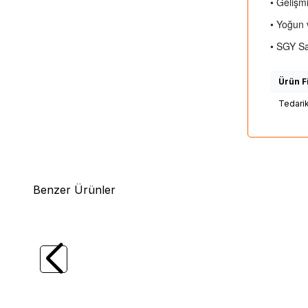
• Gelişm
• Yoğun 
• SGY Sa
Ürün Fi
Tedari
Benzer Ürünler
(0)
Duo
REALIS PENCIL SW LIMITED110 WT
Duo
RE
22.5gr Su Üstü Maket Balık
14.8gr 
789,00
TL
761,