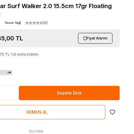
r Surf Walker 2.0 15.5cm 17gr Floating
k
Yorum Yap
(0)
85,00
TL
Fiyat Alarmı
,75
TL
%
5
extra indirim
Sepete Ekle
HEMEN AL
Favoriye Ekl
Not Ekle