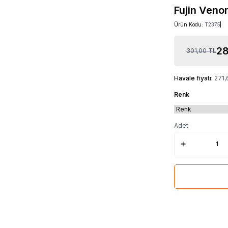
Fujin Ven
Ürün Kodu:
T2375
28
301,00
TL
Havale fiyatı:
271,
Renk
Adet