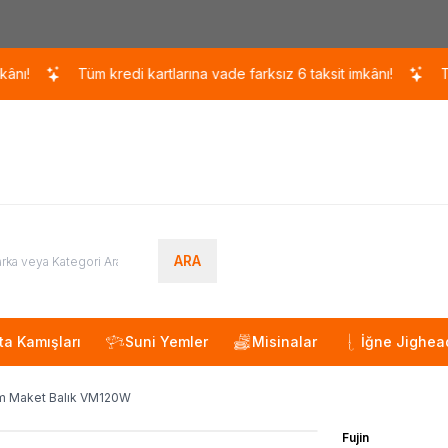
Kargo 110 TL / 1700 TL ÜZERİ ÜCRETSİZ KARGO!
Tüm kredi kartlarına vade farksız 6 taksit imkânı!
Tüm kre
ARA
ta Kamışları
Suni Yemler
Misinalar
İğne Jighea
om Maket Balık VM120W
Fujin