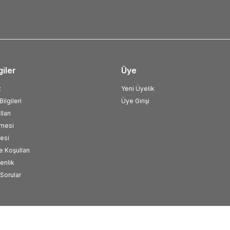
giler
Üye
z
Yeni Üyelik
ilgileri
Üye Girişi
ları
şmesi
esi
e Koşulları
venlik
Sorular