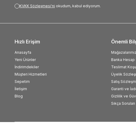
KVKK Sözleşmesi'ni
okudum, kabul ediyorum.
Hızlı Erişim
Önemli Bil
Anasayfa
Mağazalarımı
Yeni Ürünler
Banka Hesap B
İndirimdekiler
Teslimat Koşul
Müşteri Hizmetleri
Üyelik Sözle
Sepetim
Satış Sözleşm
İletişim
Garanti ve İad
Blog
Gizlilik ve Gü
Sıkça Sorulan 