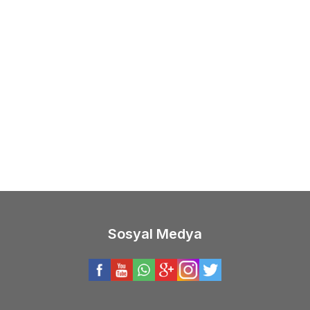
(0)
(0)
ALIS PENCIL SW LIMITED 100
HanFish
Hanfish Atılga
Su Üstü Maket Balık
Suüstü Maket Balık
00
TL
350,00
TL
Sosyal Medya