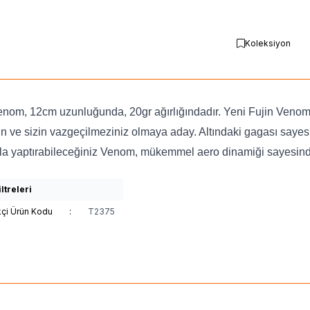
Koleksiyon
enom, 12cm uzunluğunda, 20gr ağırlığındadır. Yeni Fujin Venom 
rın ve sizin vazgeçilmeziniz olmaya aday. Altındaki gagası saye
kla yaptırabileceğiniz Venom, mükemmel aero dinamiği sayesinde 
ltreleri
kçi Ürün Kodu
:
T2375