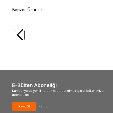
Benzer Ürünler
(0)
Duo
REALIS PENCIL SW LIMITED110 WT
Duo
RE
22.5gr Su Üstü Maket Balık
14.8gr 
789,00
TL
761,
E-Bülten Aboneliği
Kampanya ve yeniliklerden haberdar olmak için e-bültenimize
abone olun!
Kayıt Ol