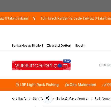
aksit imkânı!
Tüm kredi kartlarına vade farksız 6 taksit imkânı!
Banka Hesap Bilgileri
Ziyaretçi Defteri
İletişim
LRF Light Rock Fishing
Olta Makineleri
Ol
Ana Sayfa
Suni Yemler
Su Üstü Maket Yemler
Fujin Ven
Paylaş