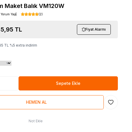
om Maket Balık VM120W
Yorum Yap
(2)
5,95
TL
Fiyat Alarmı
65
TL
%
5
extra indirim
Sepete Ekle
HEMEN AL
Favoriye Ekl
Not Ekle