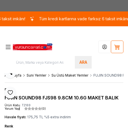
Kargo 110 TL / 1700 TL ÜZERİ ÜCRETSİZ KARGO!
sit imkânı!
Tüm kredi kartlarına vade farksız 6 taksit imkânı!
Hesabım
Sepet
ARA
Paylaş
Ana Sayfa
Suni Yemler
Su Üstü Maket Yemler
FUJIN SOUND98 FJS
Fujin
Favoriye Ekle
FUJIN SOUND98 FJS98 9.8CM 10.6G MAKET BALIK
Ürün Kodu:
T2169
Yorum Yap
(0)
Havale fiyatı:
175,75
TL
%
5
extra indirim
Renk