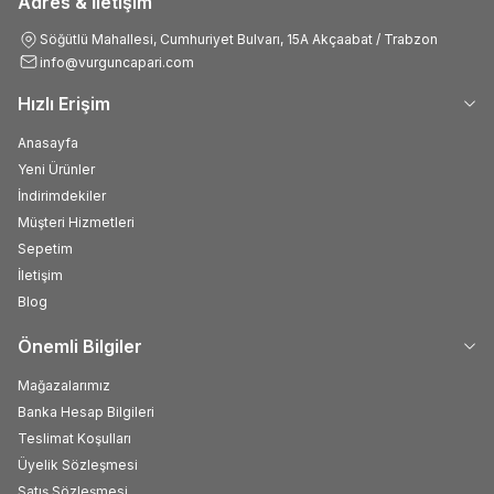
Adres & İletişim
Söğütlü Mahallesi, Cumhuriyet Bulvarı, 15A Akçaabat / Trabzon
info@vurguncapari.com
Hızlı Erişim
Anasayfa
Yeni Ürünler
İndirimdekiler
Müşteri Hizmetleri
Sepetim
İletişim
Blog
Önemli Bilgiler
Mağazalarımız
Banka Hesap Bilgileri
Teslimat Koşulları
Üyelik Sözleşmesi
Satış Sözleşmesi