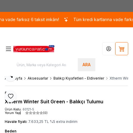
Kargo 110 TL / 1700 TL ÜZERİ ÜCRETSİZ KARGO!
ade farksız 6 taksit imkânı!
Tüm kredi kartlarına vade farksız 6
Hesabım
Sepet
ARA
Paylaş
Ana Sayfa
Aksesuarlar
Balıkçı Kıyafetleri - Eldivenler
Xtherm Winter
Dam
Favoriye Ekle
Xtherm Winter Suit Green - Balıkçı Tulumu
Ürün Kodu:
60121-5
Yorum Yap
(0)
Havale fiyatı:
7.633,25
TL
%
5
extra indirim
Beden