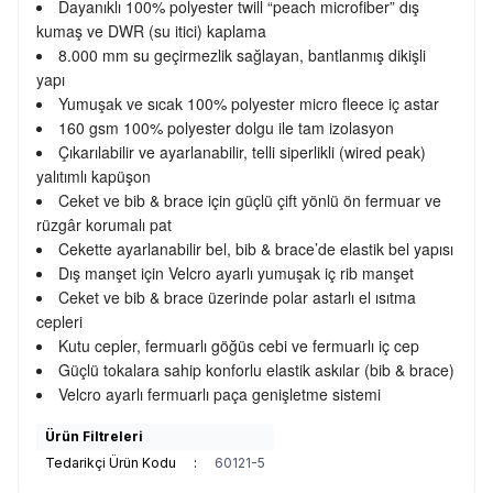
Dayanıklı 100% polyester twill “peach microfiber” dış
kumaş ve DWR (su itici) kaplama
8.000 mm su geçirmezlik sağlayan, bantlanmış dikişli
yapı
Yumuşak ve sıcak 100% polyester micro fleece iç astar
160 gsm 100% polyester dolgu ile tam izolasyon
Çıkarılabilir ve ayarlanabilir, telli siperlikli (wired peak)
yalıtımlı kapüşon
Ceket ve bib & brace için güçlü çift yönlü ön fermuar ve
rüzgâr korumalı pat
Cekette ayarlanabilir bel, bib & brace’de elastik bel yapısı
Dış manşet için Velcro ayarlı yumuşak iç rib manşet
Ceket ve bib & brace üzerinde polar astarlı el ısıtma
cepleri
Kutu cepler, fermuarlı göğüs cebi ve fermuarlı iç cep
Güçlü tokalara sahip konforlu elastik askılar (bib & brace)
Velcro ayarlı fermuarlı paça genişletme sistemi
Ürün Filtreleri
Tedarikçi Ürün Kodu
:
60121-5