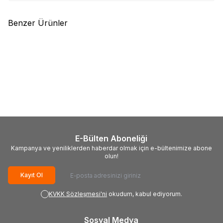
Benzer Ürünler
(0)
(0)
Savage
Ense Korumalı
Shimano
Polar Jacket Indigo
Outdoor Şapka - UV Korumalı -
Haki
550,00
TL
2.245,00
TL
E-Bülten Aboneliği
Kampanya ve yeniliklerden haberdar olmak için e-bültenimize abone
olun!
Kayıt Ol
KVKK Sözleşmesi'ni
okudum, kabul ediyorum.
Sosyal Medya