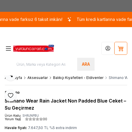
Kargo 110 TL / 1700 TL ÜZERİ ÜCRETSİZ KARGO!
a vade farksız 6 taksit imkânı!
Tüm kredi kartlarına vade farksız
Hesabım
Sepet
ARA
Paylaş
Ana Sayfa
Aksesuarlar
Balıkçı Kıyafetleri - Eldivenler
Shimano Wear
Shimano
Favoriye Ekle
Shimano Wear Rain Jacket Non Padded Blue Ceket –
Su Geçirmez
Ürün Kodu:
SHRJNPBU
Yorum Yap
(0)
Havale fiyatı:
7.647,50
TL
%
5
extra indirim