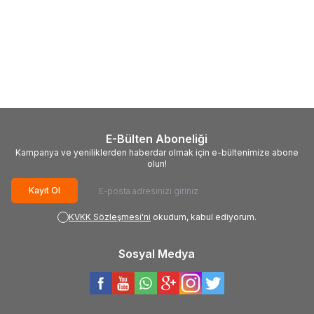
(0)
(0)
Savage
Ense Korumalı
Shimano
Polar Jacket Indigo
Outdoor Şapka - UV Korumalı -
Haki
550,00
TL
2.245,00
TL
E-Bülten Aboneliği
Kampanya ve yeniliklerden haberdar olmak için e-bültenimize abone
olun!
Kayıt Ol
KVKK Sözleşmesi'ni
okudum, kabul ediyorum.
Sosyal Medya