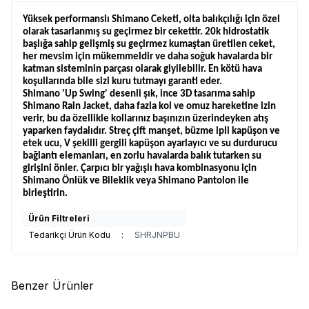
Yüksek performanslı Shimano Ceketi, olta balıkçılığı için özel
olarak tasarlanmış su geçirmez bir cekettir. 20k hidrostatik
başlığa sahip gelişmiş su geçirmez kumaştan üretilen ceket,
her mevsim için mükemmeldir ve daha soğuk havalarda bir
katman sisteminin parçası olarak giyilebilir. En kötü hava
koşullarında bile sizi kuru tutmayı garanti eder.
Shimano 'Up Swing' desenli şık, ince 3D tasarıma sahip
Shimano Rain Jacket, daha fazla kol ve omuz hareketine izin
verir, bu da özellikle kollarınız başınızın üzerindeyken atış
yaparken faydalıdır. Streç çift manşet, büzme ipli kapüşon ve
etek ucu, V şekilli gergili kapüşon ayarlayıcı ve su durdurucu
bağlantı elemanları, en zorlu havalarda balık tutarken su
girişini önler. Çarpıcı bir yağışlı hava kombinasyonu için
Shimano Önlük ve Bileklik veya Shimano Pantolon ile
birleştirin.
Ürün Filtreleri
Tedarikçi Ürün Kodu
:
SHRJNPBU
Benzer Ürünler