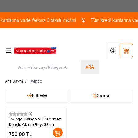
Kargo 110 TL / 1700 TL ÜZERİ ÜCRETSİZ KARGO!
rtlarına vade farksız 6 taksit imkânı!
Tüm kredi kartlarına vade
Hesabım
Sepet
ARA
Ana Sayfa
Twingo
Filtrele
Sırala
(0)
Twingo
Twingo Su Geçirmez
Konçlu Çizme Boy: 32cm
750,00
TL