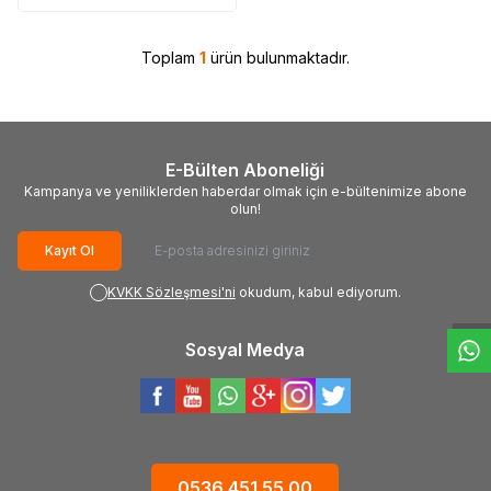
Toplam
1
ürün bulunmaktadır.
E-Bülten Aboneliği
Kampanya ve yeniliklerden haberdar olmak için e-bültenimize abone
olun!
W
h
t
s
a
p
p
D
e
s
e
H
a
t
t
Kayıt Ol
KVKK Sözleşmesi'ni
okudum, kabul ediyorum.
Sosyal Medya
0536 451 55 00