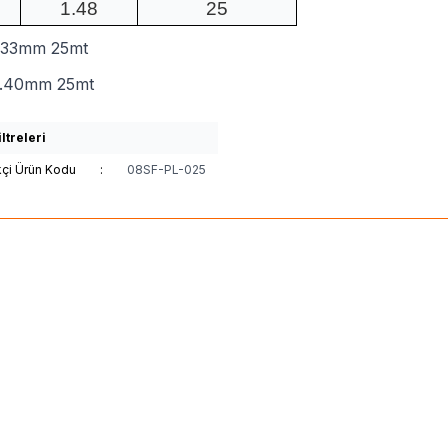
1.48
25
.33mm 25mt
0.40mm 25mt
ltreleri
kçi Ürün Kodu
:
08SF-PL-025
(0)
(0)
ar
Seaguar 150 %100 Fluoro
Major Craft
Major Craf
 Misina 150mt
Shock Leader DFL 30m
TL
00
TL
213,00
TL