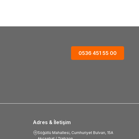
0536 451 55 00
Adres & İletişim
Söğütlü Mahallesi, Cumhuriyet Bulvarı, 15A
Akçaabat / Trabzon