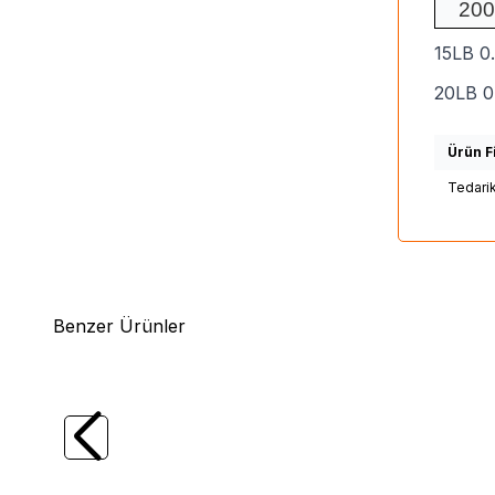
200
15LB 0
20LB 
Ürün Fi
Tedari
Benzer Ürünler
(0)
%
10
%
10
Seaguar
Seaguar Fune Harisu %100
Seagu
Fluoro Carbon Misina 100mt
Carbon
555,00
TL
780,00
499,50
TL
702,