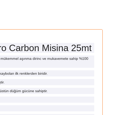
ro Carbon Misina 25mt
ve mükemmel aşınma dirinc ve mukavemete sahip %100
bolan ilk renklerden biridir.
ir.
üstün düğüm gücüne sahiptir.