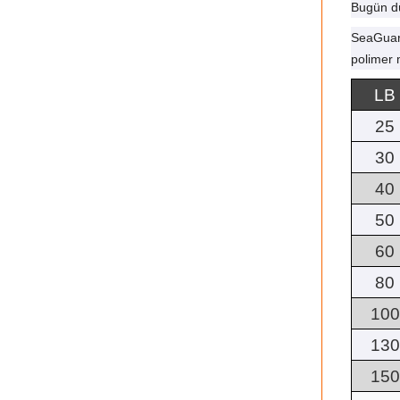
Bugün dü
SeaGuar 
polimer 
LB
25
30
40
50
60
80
100
130
150