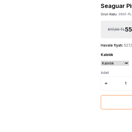
Seaguar Pi
Ürün Kodu:
08SF-PL
55
617,00
TL
Havale fiyatı:
527,
Kalınlık
Adet