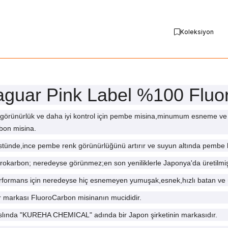
Koleksiyon
guar Pink Label %100 Fluo
i görünürlük ve daha iyi kontrol için pembe misina,minumum esneme 
bon misina.
tünde,ince pembe renk görünürlüğünü artırır ve suyun altında pembe kay
rokarbon; neredeyse görünmez;en son yeniliklerle Japonya'da üretilmişt
rformans için neredeyse hiç esnemeyen yumuşak,esnek,hızlı batan ve 
markası FluoroCarbon misinanın mucididir.
lında "KUREHA CHEMICAL" adında bir Japon şirketinin markasıdır.