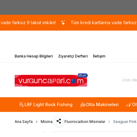
ksız 6 taksit imkânı!
Tüm kredi kartlarına vade farksız 6 taksit
Banka Hesap Bilgileri
Ziyaretçi Defteri
İletişim
LRF Light Rock Fishing
Olta Makineleri
Ol
Ana Sayfa
Misinalar
Fluorocarbon Misinalar
Seaguar Pink
Paylaş