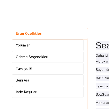
Ürün Özellikleri
Sea
Yorumlar
Daha iy
Ödeme Seçenekleri
Florokar
Tavsiye Et
Suyun üs
%100 flo
Beni Ara
Eşsiz pe
İade Koşulları
SeaGuar 
Marka as