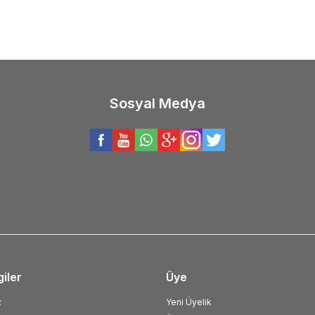
Sosyal Medya
giler
Üye
z
Yeni Üyelik