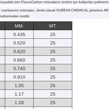
nyadaki tüm FlouroCarbon misinaların üretimi için kullanılan polimerin,
markasının misinaları, direkt olarak KUREHA CHEMICAL şirketinin AR
malzemeden üretilir.
MM.
MT.
0.435
25
0.520
25
0.620
25
0.660
25
0.740
25
0.910
25
1.05
25
1.17
25
1.28
25