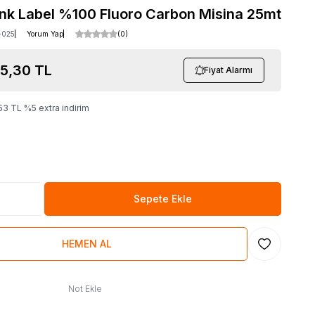
nk Label %100 Fluoro Carbon Misina 25mt
-025
Yorum Yap
(0)
5,30
TL
Fiyat Alarmı
53
TL
%
5
extra indirim
Sepete Ekle
HEMEN AL
Favoriye Ekl
Not Ekle