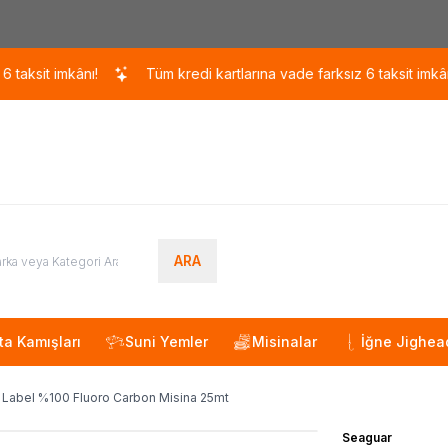
Kargo 110 TL / 1700 TL ÜZERİ ÜCRETSİZ KARGO!
 imkânı!
Tüm kredi kartlarına vade farksız 6 taksit imkânı!
ARA
ta Kamışları
Suni Yemler
Misinalar
İğne Jighea
 Label %100 Fluoro Carbon Misina 25mt
Seaguar