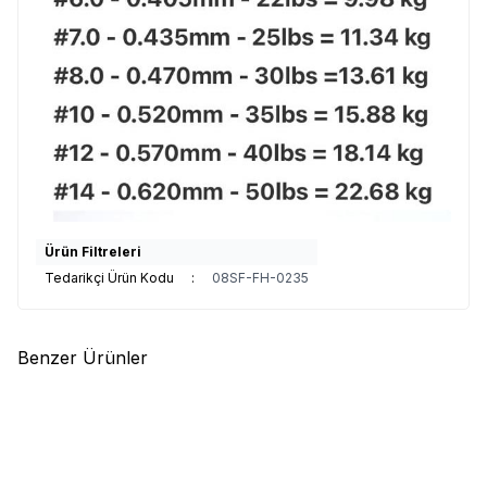
Ürün Filtreleri
Tedarikçi Ürün Kodu
:
08SF-FH-0235
Benzer Ürünler
(0)
(0)
%
10
Seaguar
Seaguar 150 %100
Major Craft
Major Craft Dangan
Fluoro Carbon Misina 150mt
Fluoro Shock Leader DFL 30m
780,00
TL