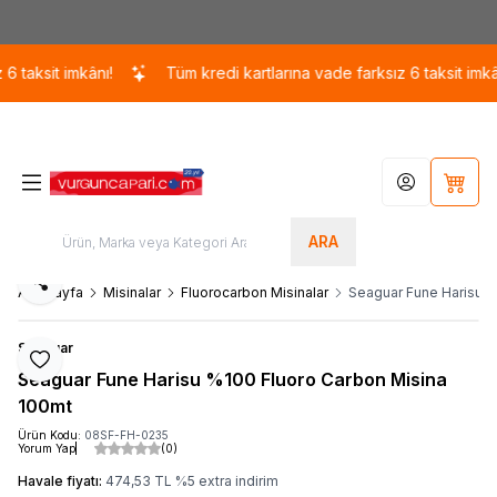
Kargo 110 TL / 1700 TL ÜZERİ ÜCRETSİZ KARGO!
ksit imkânı!
Tüm kredi kartlarına vade farksız 6 taksit imkânı!
Hesabım
Sepet
ARA
Paylaş
Ana Sayfa
Misinalar
Fluorocarbon Misinalar
Seaguar Fune Harisu %
Seaguar
Favoriye Ekle
Seaguar Fune Harisu %100 Fluoro Carbon Misina
100mt
Ürün Kodu:
08SF-FH-0235
Yorum Yap
(0)
Havale fiyatı:
474,53
TL
%
5
extra indirim