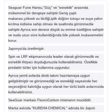
Seaguar Fune Harisu,"Güç" ve "esneklik" arasında
mükemmel bir dengeye sahiptir.Geniş çaplı
makarası,yüksek su iticiliği,iplik düğüm tutuşu ve suya yakın
kırılma indisine sahip olması ile sualtında görünmezlie
sahiptir.Ayrıca son derece düşük su emme özelliğine sahiptir
ve suda uzun süre kullanıldığında bile yüksek mukavemetini
korur.
Japonya'da üretilmiştir.
Spin ve LRF ekipmanınızda leader olarak görünmezlik ve
esneklik ihtiyacı duyduğunuzda kullanabilirsiniz. Özellikle
predatör türler için kullanıma uygundur.
Ayrıca yemli avlarda direk takım hazırlamaya uygun
geliştirilmiştir ve görünmezliği ve esnekliği sayesinde her
seçeceğiniz kalınlığa uygun olarak her türlü balık avlarınızda
kullanabilirsiniz.
SeaGuar markası FluoroCarbon misinanın mucididir.
Marka aslında "KUREHA CHEMICAL" adında bir Japon