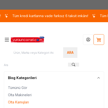
Kargo 110 TL / 1700 TL ÜZERİ ÜCRETSİZ KARGO!
Tüm kredi kartlarına vade farksız 6 taksit imkânı!
Tüm kredi 
Hesabım
Sepet
ARA
Blog Kategorileri
Tümünü Gör
Olta Makineleri
Olta Kamışları