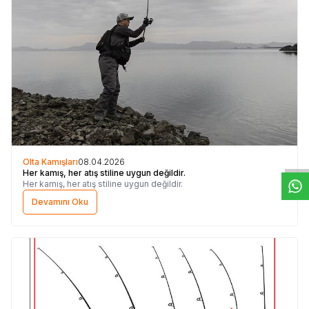
W
h
t
s
a
p
p
D
e
s
e
H
a
t
t
Olta Kamışları
08.04.2026
Her kamış, her atış stiline uygun değildir.
Her kamış, her atış stiline uygun değildir.
Devamını Oku