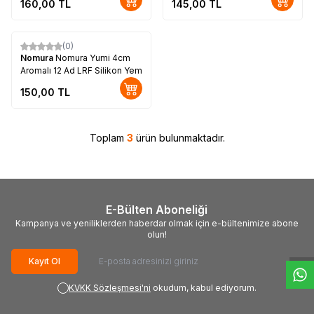
160,00
TL
145,00
TL
(0)
Nomura
Nomura Yumi 4cm
Aromalı 12 Ad LRF Silikon Yem
150,00
TL
Toplam
3
ürün bulunmaktadır.
E-Bülten Aboneliği
W
h
t
s
a
p
p
D
e
s
e
H
a
t
t
Kampanya ve yeniliklerden haberdar olmak için e-bültenimize abone
olun!
Kayıt Ol
KVKK Sözleşmesi'ni
okudum, kabul ediyorum.