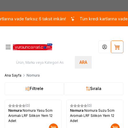
Kargo 110 TL / 1700 TL ÜZERİ ÜCRETSİZ KARGO!
larına vade farksız 6 taksit imkânı!
Tüm kredi kartlarına vade fa
Hesabım
Sepet
ARA
Ana Sayfa
Nomura
Filtrele
Sırala
(0)
(0)
Nomura
Nomura Yasu 5cm
Nomura
Nomura Suzu 5cm
Aromalı LRF Silikon Yem 12
Aromalı LRF Silikon Yem 12
Adet
Adet