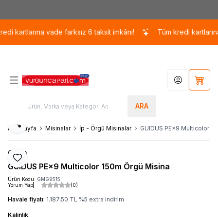
Kargo 110 TL / 1700 TL ÜZERİ ÜCRETSİZ KARGO!
tlarına vade farksız 6 taksit imkânı!
Tüm kredi kartlarına vade f
Hesabım
Sepet
ARA
Paylaş
Ana Sayfa
Misinalar
İp - Örgü Misinalar
GUIDUS PE×9 Multicolor 15
Gosen
Favoriye Ekle
GUIDUS PE×9 Multicolor 150m Örgü Misina
Ürün Kodu:
GMG9515
Yorum Yap
(0)
Havale fiyatı:
1.187,50
TL
%
5
extra indirim
Kalınlık