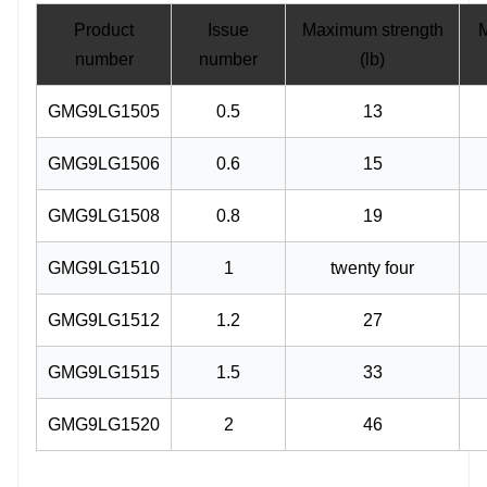
Product
Issue
Maximum strength
M
number
number
(lb)
GMG9LG1505
0.5
13
GMG9LG1506
0.6
15
GMG9LG1508
0.8
19
GMG9LG1510
1
twenty four
GMG9LG1512
1.2
27
GMG9LG1515
1.5
33
GMG9LG1520
2
46