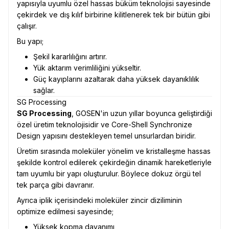
yapısıyla uyumlu özel hassas büküm teknolojisi sayesinde
çekirdek ve dış kılıf birbirine kilitlenerek tek bir bütün gibi
çalışır.
Bu yapı;
Şekil kararlılığını artırır.
Yük aktarım verimliliğini yükseltir.
Güç kayıplarını azaltarak daha yüksek dayanıklılık
sağlar.
SG Processing
SG Processing
, GOSEN'in uzun yıllar boyunca geliştirdiği
özel üretim teknolojisidir ve Core-Shell Synchronize
Design yapısını destekleyen temel unsurlardan biridir.
Üretim sırasında moleküler yönelim ve kristalleşme hassas
şekilde kontrol edilerek çekirdeğin dinamik hareketleriyle
tam uyumlu bir yapı oluşturulur. Böylece dokuz örgü tel
tek parça gibi davranır.
Ayrıca iplik içerisindeki moleküler zincir diziliminin
optimize edilmesi sayesinde;
Yüksek kopma dayanımı,