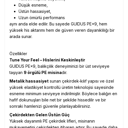
Düşük esneme,
Üstün hassasiyet,
Uzun ömürlü performans
aynı anda elde edilir. Bu sayede GUIDUS PE×9, hem
yüksek his aktarımı hem de güven veren dayanıklılığı bir
arada sunar.
Özellikler
Tune Your Feel – Hislerini Keskinleştir
GUIDUS PE×9, balıkçılık deneyiminizi bir üst seviyeye
taşıyan
9 örgülü PE misina
dır.
Metalik hassasiyet
sunan çekirdek-kılıf yapısı ve özel
yüksek elastikiyet kontrollü üretim teknolojisi sayesinde
esneme minimum seviyeye indirilmiştir. Böylece balığın en
hafif dokunuşları bile net bir şekilde hissedilir ve bir
sonraki hamlenizi güvenle planlayabilirsiniz.
Çekirdekten Gelen Üstün Güç
Yüksek dayanımlı PE çekirdek lifleri, misinanın
mukavemetini çekirdekten itibaren artırır. Bu sayede daha