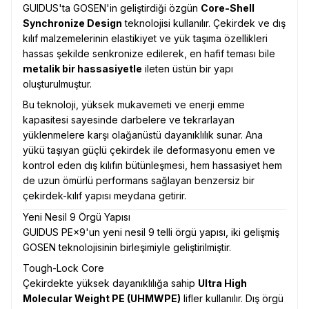
GUIDUS'ta GOSEN'in geliştirdiği özgün
Core-Shell
Synchronize Design
teknolojisi kullanılır. Çekirdek ve dış
kılıf malzemelerinin elastikiyet ve yük taşıma özellikleri
hassas şekilde senkronize edilerek, en hafif teması bile
metalik bir hassasiyetle
ileten üstün bir yapı
oluşturulmuştur.
Bu teknoloji, yüksek mukavemeti ve enerji emme
kapasitesi sayesinde darbelere ve tekrarlayan
yüklenmelere karşı olağanüstü dayanıklılık sunar. Ana
yükü taşıyan güçlü çekirdek ile deformasyonu emen ve
kontrol eden dış kılıfın bütünleşmesi, hem hassasiyet hem
de uzun ömürlü performans sağlayan benzersiz bir
çekirdek-kılıf yapısı meydana getirir.
Yeni Nesil 9 Örgü Yapısı
GUIDUS PE×9'un yeni nesil 9 telli örgü yapısı, iki gelişmiş
GOSEN teknolojisinin birleşimiyle geliştirilmiştir.
Tough-Lock Core
Çekirdekte yüksek dayanıklılığa sahip
Ultra High
Molecular Weight PE (UHMWPE)
lifler kullanılır. Dış örgü