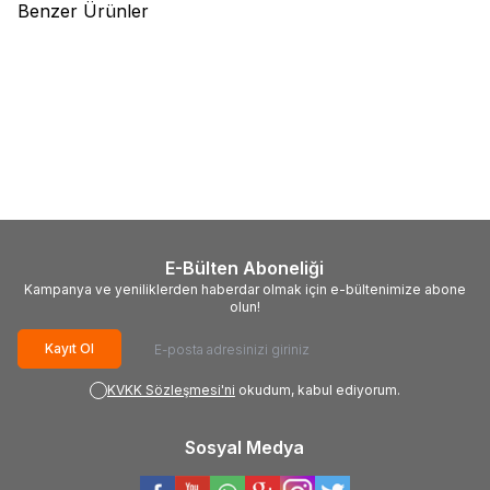
Benzer Ürünler
(0)
(0)
%
12
Seaguar
Seaguar Lure Edition
Major Craft
MC Dangan Braid
PE 4 Örgü LRF İp Misina 150mt
İp DBL4 PE LRF İp Misina 150m
Multi Color
Pink
1.070,00
TL
940,00
TL
827,00
TL
E-Bülten Aboneliği
Kampanya ve yeniliklerden haberdar olmak için e-bültenimize abone
olun!
Kayıt Ol
KVKK Sözleşmesi'ni
okudum, kabul ediyorum.
Sosyal Medya