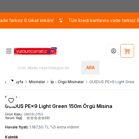
Kargo 110 TL / 1700 TL ÜZERİ ÜCRETSİZ KARGO!
ksız 6 taksit imkânı!
Tüm kredi kartlarına vade farksız 6 taksit 
Hesabım
Sepet
ARA
Paylaş
Ana Sayfa
Misinalar
İp - Örgü Misinalar
GUIDUS PE×9 Light Green 
Gosen
Favoriye Ekle
GUIDUS PE×9 Light Green 150m Örgü Misina
Ürün Kodu:
GMG9LG150
Yorum Yap
(0)
Havale fiyatı:
1.187,50
TL
%
5
extra indirim
Kalınlık