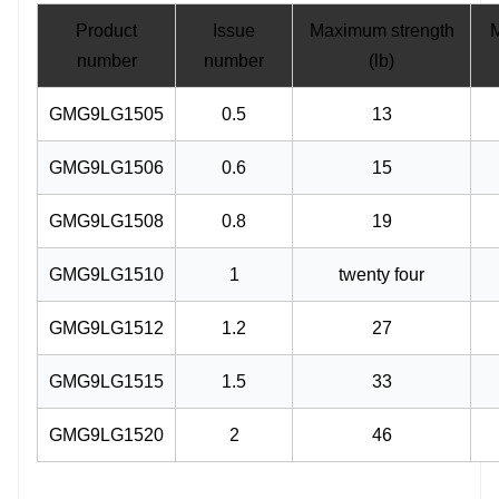
Product
Issue
Maximum strength
M
number
number
(lb)
GMG9LG1505
0.5
13
GMG9LG1506
0.6
15
GMG9LG1508
0.8
19
GMG9LG1510
1
twenty four
GMG9LG1512
1.2
27
GMG9LG1515
1.5
33
GMG9LG1520
2
46