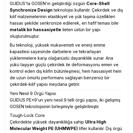
GUIDUS'ta GOSEN'in geliştirdiği özgün
Core-Shell
Synchronize Design
teknolojisi kullanılır. Çekirdek ve dış
kılıf malzemelerinin elastikiyet ve yük taşıma özellikleri
hassas şekilde senkronize edilerek, en hafif teması bile
metalik bir hassasiyetle
ileten üstün bir yapı
oluşturulmuştur.
Bu teknoloji, yüksek mukavemeti ve enerji emme
kapasitesi sayesinde darbelere ve tekrarlayan
yüklenmelere karşı olağanüstü dayanıklılık sunar. Ana
yükü taşıyan güçlü çekirdek ile deformasyonu emen ve
kontrol eden dış kılıfın bütünleşmesi, hem hassasiyet hem
de uzun ömürlü performans sağlayan benzersiz bir
çekirdek-kılıf yapısı meydana getirir.
Yeni Nesil 9 Örgü Yapısı
GUIDUS PE×9'un yeni nesil 9 telli örgü yapısı, iki gelişmiş
GOSEN teknolojisinin birleşimiyle geliştirilmiştir.
Tough-Lock Core
Çekirdekte yüksek dayanıklılığa sahip
Ultra High
Molecular Weight PE (UHMWPE)
lifler kullanılır. Dış örgü