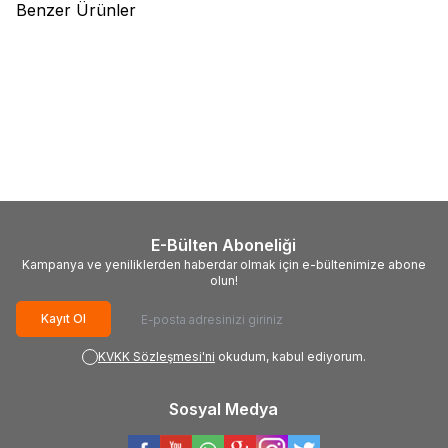
Benzer Ürünler
(0)
(0)
%
12
Seaguar
Seaguar Lure Edition
Major Craft
MC Dangan Braid
PE 4 Örgü LRF İp Misina 150mt
İp DBL4 PE LRF İp Misina 150m
Multi Color
Pink
1.070,00
TL
940,00
TL
827,00
TL
E-Bülten Aboneliği
Kampanya ve yeniliklerden haberdar olmak için e-bültenimize abone
olun!
Kayıt Ol
KVKK Sözleşmesi'ni
okudum, kabul ediyorum.
Sosyal Medya