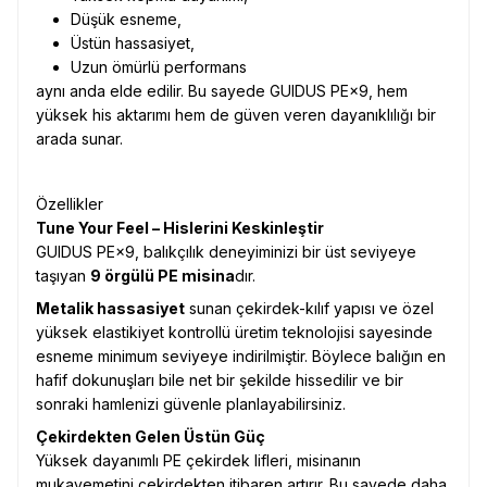
Düşük esneme,
Üstün hassasiyet,
Uzun ömürlü performans
aynı anda elde edilir. Bu sayede GUIDUS PE×9, hem
yüksek his aktarımı hem de güven veren dayanıklılığı bir
arada sunar.
Özellikler
Tune Your Feel – Hislerini Keskinleştir
GUIDUS PE×9, balıkçılık deneyiminizi bir üst seviyeye
taşıyan
9 örgülü PE misina
dır.
Metalik hassasiyet
sunan çekirdek-kılıf yapısı ve özel
yüksek elastikiyet kontrollü üretim teknolojisi sayesinde
esneme minimum seviyeye indirilmiştir. Böylece balığın en
hafif dokunuşları bile net bir şekilde hissedilir ve bir
sonraki hamlenizi güvenle planlayabilirsiniz.
Çekirdekten Gelen Üstün Güç
Yüksek dayanımlı PE çekirdek lifleri, misinanın
mukavemetini çekirdekten itibaren artırır. Bu sayede daha