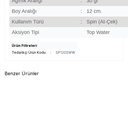
Ağırlık Aralığı
:
30 gr
Boy Aralığı
:
12 cm.
Kullanım Türü
:
Spin (At-Çek)
Aksiyon Tipi
Top Water
Ürün Filtreleri
Tedarikçi Ürün Kodu
:
SP120SWW
Benzer Ürünler
(0)
(0)
HanFish
Hanfish Harp Popper
HanFish
Hanfish Harp Popper
70mm 9gr Su Üstü Maket Balık
40mm 4gr Su Üstü Maket Balık
310,00
TL
295,00
TL