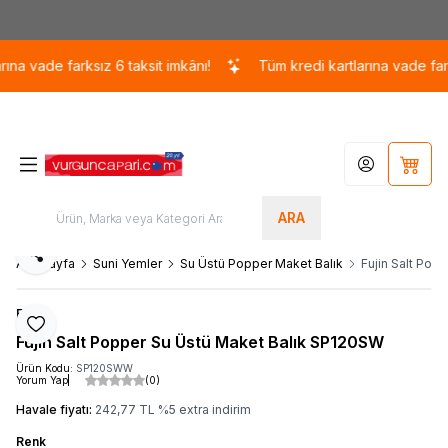
Kargo 110 TL / 1700 TL ÜZERİ ÜCRETSİZ KARGO!
vade farksız 6 taksit imkânı!
Tüm kredi kartlarına vade farksız 6
Hesabım
Sepet
ARA
Paylaş
Ana Sayfa
Suni Yemler
Su Üstü Popper Maket Balık
Fujin Salt Pop
Fujin
Favoriye Ekle
Fujin Salt Popper Su Üstü Maket Balık SP120SW
Ürün Kodu:
SP120SWW
Yorum Yap
(0)
Havale fiyatı:
242,77
TL
%
5
extra indirim
Renk