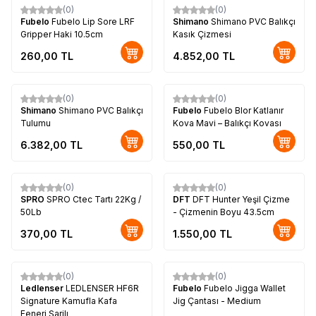
(0)
(0)
Fubelo
Fubelo Lip Sore LRF
Shimano
Shimano PVC Balıkçı
Gripper Haki 10.5cm
Kasık Çizmesi
260,00
TL
4.852,00
TL
(0)
(0)
Shimano
Shimano PVC Balıkçı
Fubelo
Fubelo Blor Katlanır
Tulumu
Kova Mavi – Balıkçı Kovası
6.382,00
TL
550,00
TL
(0)
(0)
SPRO
SPRO Ctec Tartı 22Kg /
DFT
DFT Hunter Yeşil Çizme
50Lb
- Çizmenin Boyu 43.5cm
370,00
TL
1.550,00
TL
(0)
(0)
Ledlenser
LEDLENSER HF6R
Fubelo
Fubelo Jigga Wallet
Signature Kamufla Kafa
Jig Çantası - Medium
Feneri Şarjlı