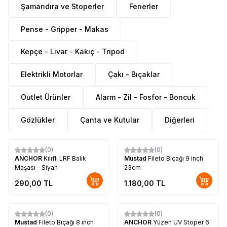
Şamandıra ve Stoperler
Fenerler
Pense - Gripper - Makas
Kepçe - Livar - Kakıç - Tripod
Elektrikli Motorlar
Çakı - Bıçaklar
Outlet Ürünler
Alarm - Zil - Fosfor - Boncuk
Gözlükler
Çanta ve Kutular
Diğerleri
(0)
(0)
ANCHOR
Kılıflı LRF Balık
Mustad
Fileto Bıçağı 9 inch
Maşası – Siyah
23cm
290,00
TL
1.180,00
TL
(0)
(0)
Mustad
Fileto Bıçağı 8 inch
ANCHOR
Yüzen UV Stoper 6