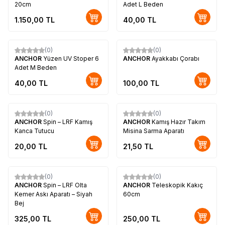
20cm
Adet L Beden
1.150,00
TL
40,00
TL
(0)
(0)
Yeni
Yeni
ANCHOR
Yüzen UV Stoper 6
ANCHOR
Ayakkabı Çorabı
Adet M Beden
40,00
TL
100,00
TL
(0)
(0)
Yeni
Yeni
ANCHOR
Spin – LRF Kamış
ANCHOR
Kamış Hazır Takım
Kanca Tutucu
Misina Sarma Aparatı
20,00
TL
21,50
TL
(0)
(0)
ANCHOR
Spin – LRF Olta
ANCHOR
Teleskopik Kakıç
Kemer Askı Aparatı – Siyah
60cm
Bej
325,00
TL
250,00
TL