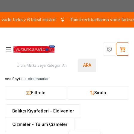
Kargo 110 TL / 1700 TL ÜZERİ ÜCRETSİZ KARGO!
de farksız 6 taksit imkânı!
Tüm kredi kartlarına vade farksız 6 t
Hesabım
Sepet
ARA
Ana Sayfa
Aksesuarlar
Filtrele
Sırala
Balıkçı Kıyafetleri - Eldivenler
Çizmeler - Tulum Çizmeler