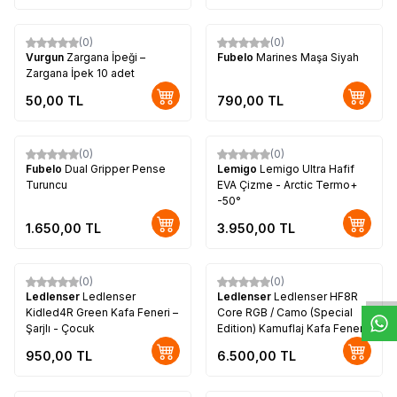
(0)
(0)
Vurgun
Zargana İpeği –
Fubelo
Marines Maşa Siyah
Zargana İpek 10 adet
50,00
TL
790,00
TL
(0)
(0)
Yeni
Fubelo
Dual Gripper Pense
Lemigo
Lemigo Ultra Hafif
Turuncu
EVA Çizme - Arctic Termo+
-50°
1.650,00
TL
3.950,00
TL
W
h
t
s
a
p
p
D
e
s
e
H
a
t
t
(0)
(0)
Yeni
Ledlenser
Ledlenser
Ledlenser
Ledlenser HF8R
Kidled4R Green Kafa Feneri –
Core RGB / Camo (Special
Şarjlı - Çocuk
Edition) Kamuflaj Kafa Feneri
950,00
TL
6.500,00
TL