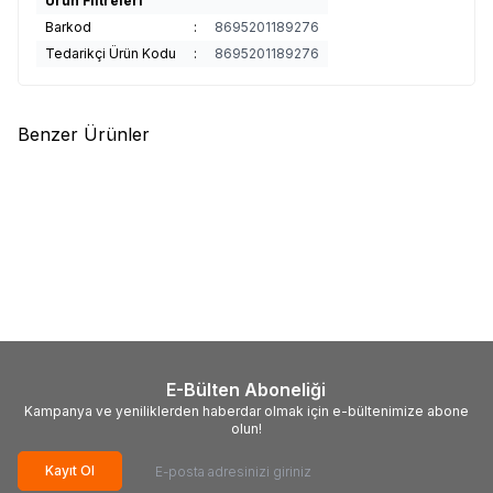
Ürün Filtreleri
Barkod
:
8695201189276
Tedarikçi Ürün Kodu
:
8695201189276
Benzer Ürünler
(0)
(2)
V-Team
V-Team Ayarlanabilir
Kendo
Kendo Sahte Balık
Olta Kamışı Koruma Kılıfı - Spin
Rapala Kutusu Küçük 13cm
- LRF
215,00
TL
265,00
TL
E-Bülten Aboneliği
Kampanya ve yeniliklerden haberdar olmak için e-bültenimize abone
olun!
Kayıt Ol