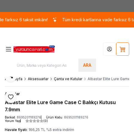
Kargo 110 TL / 1700 TL ÜZERİ ÜCRETSİZ KARGO!
arksız 6 taksit imkânı!
Tüm kredi kartlarına vade farksız 6 taks
Hesabım
Sepet
ARA
Paylaş
Ana Sayfa
Aksesuarlar
Çanta ve Kutular
Albastar Elite Lure Game 
Albastar
Favoriye Ekle
Albastar Elite Lure Game Case C Balıkçı Kutusu
7.9mm
Barkod:
8695201189276
Ürün Kodu:
8695201189276
Yorum Yap
(0)
Havale fiyatı:
166,25
TL
%
5
extra indirim