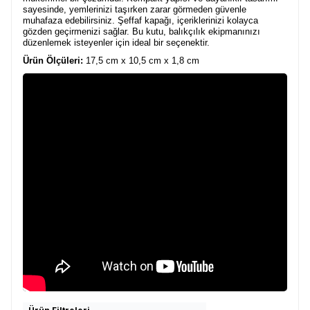
sayesinde, yemlerinizi taşırken zarar görmeden güvenle
muhafaza edebilirsiniz. Şeffaf kapağı, içeriklerinizi kolayca
gözden geçirmenizi sağlar. Bu kutu, balıkçılık ekipmanınızı
düzenlemek isteyenler için ideal bir seçenektir.
Ürün Ölçüleri:
17,5 cm x 10,5 cm x 1,8 cm