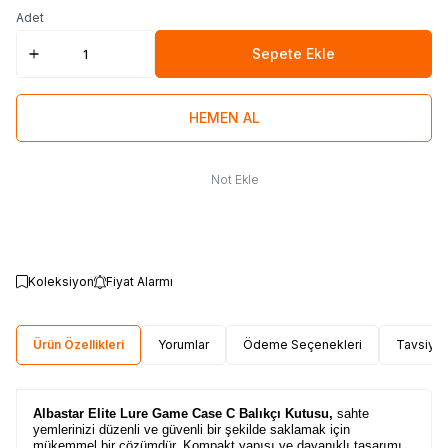
Adet
Sepete Ekle
HEMEN AL
Not Ekle
Koleksiyon
Fiyat Alarmı
Ürün Özellikleri
Yorumlar
Ödeme Seçenekleri
Tavsiye 
Albastar Elite Lure Game Case C Balıkçı Kutusu,
sahte
yemlerinizi düzenli ve güvenli bir şekilde saklamak için
mükemmel bir çözümdür. Kompakt yapısı ve dayanıklı tasarımı