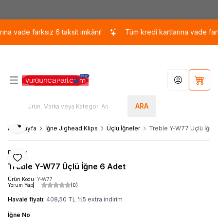
Kargo 110 TL / 1700 TL ÜZERİ ÜCRETSİZ KARGO!
vade farksız 6 taksit imkânı!
Tüm kredi kartlarına vade farksız 
Hesabım
Sepet
ARA
Paylaş
Ana Sayfa
İğne Jighead Klips
Üçlü İğneler
Treble Y-W77 Üçlü İğne
Decoy
Favoriye Ekle
Treble Y-W77 Üçlü İğne 6 Adet
Ürün Kodu:
Y-W77
Yorum Yap
(0)
Havale fiyatı:
408,50
TL
%
5
extra indirim
İğne No