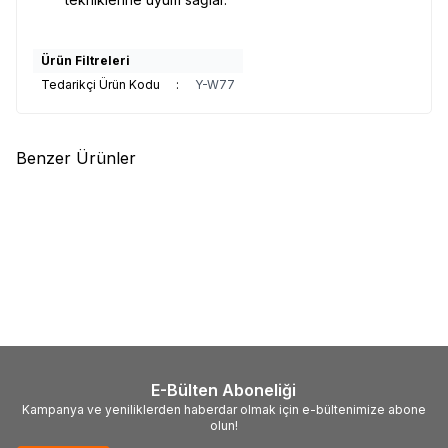
Ürün Filtreleri
Tedarikçi Ürün Kodu
:
Y-W77
Benzer Ürünler
(0)
(1)
Ryuji
Ryuji ST46 Üçlü İğne 6
Decoy
Quattro X-S51 Dörtlü
Adet
İğne 6 Adet
126,35
TL
515,00
TL
E-Bülten Aboneliği
Kampanya ve yeniliklerden haberdar olmak için e-bültenimize abone
olun!