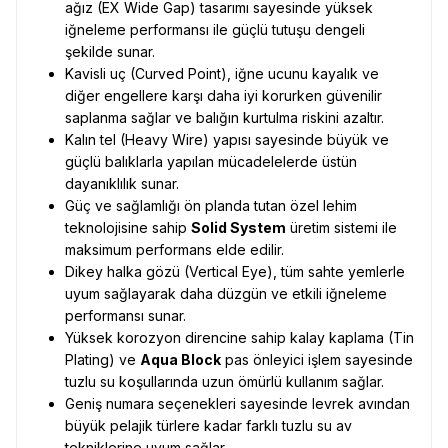
ağız (EX Wide Gap) tasarımı sayesinde yüksek
iğneleme performansı ile güçlü tutuşu dengeli
şekilde sunar.
Kavisli uç (Curved Point), iğne ucunu kayalık ve
diğer engellere karşı daha iyi korurken güvenilir
saplanma sağlar ve balığın kurtulma riskini azaltır.
Kalın tel (Heavy Wire) yapısı sayesinde büyük ve
güçlü balıklarla yapılan mücadelelerde üstün
dayanıklılık sunar.
Güç ve sağlamlığı ön planda tutan özel lehim
teknolojisine sahip
Solid System
üretim sistemi ile
maksimum performans elde edilir.
Dikey halka gözü (Vertical Eye), tüm sahte yemlerle
uyum sağlayarak daha düzgün ve etkili iğneleme
performansı sunar.
Yüksek korozyon direncine sahip kalay kaplama (Tin
Plating) ve
Aqua Block
pas önleyici işlem sayesinde
tuzlu su koşullarında uzun ömürlü kullanım sağlar.
Geniş numara seçenekleri sayesinde levrek avından
büyük pelajik türlere kadar farklı tuzlu su av
tekniklerine uyum sağlar.