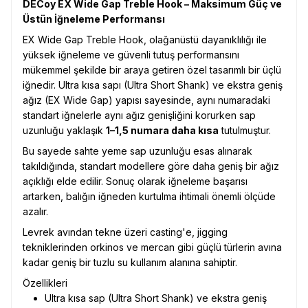
DECoy EX Wide Gap Treble Hook – Maksimum Güç ve
Üstün İğneleme Performansı
EX Wide Gap Treble Hook, olağanüstü dayanıklılığı ile
yüksek iğneleme ve güvenli tutuş performansını
mükemmel şekilde bir araya getiren özel tasarımlı bir üçlü
iğnedir. Ultra kısa sapı (Ultra Short Shank) ve ekstra geniş
ağız (EX Wide Gap) yapısı sayesinde, aynı numaradaki
standart iğnelerle aynı ağız genişliğini korurken sap
uzunluğu yaklaşık
1–1,5 numara daha kısa
tutulmuştur.
Bu sayede sahte yeme sap uzunluğu esas alınarak
takıldığında, standart modellere göre daha geniş bir ağız
açıklığı elde edilir. Sonuç olarak iğneleme başarısı
artarken, balığın iğneden kurtulma ihtimali önemli ölçüde
azalır.
Levrek avından tekne üzeri casting'e, jigging
tekniklerinden orkinos ve mercan gibi güçlü türlerin avına
kadar geniş bir tuzlu su kullanım alanına sahiptir.
Özellikleri
Ultra kısa sap (Ultra Short Shank) ve ekstra geniş