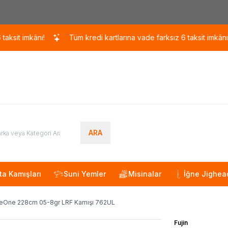
Kargo 110 TL / 1700 TL ÜZERİ ÜCRETSİZ KARGO!
kânı!
Tüm kredi kartlarına vade farksız 6 taksit imkânı!
T
ARA
ta Kamışları
Suni Yemler
Misinalar
İğne Jighea
eOne 228cm 05-8gr LRF Kamışı 762UL
Fujin