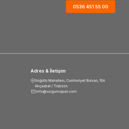
0536 451 55 00
Adres & İletişim
Söğütlü Mahallesi, Cumhuriyet Bulvarı, 15A
Akçaabat / Trabzon
info@vurguncapari.com