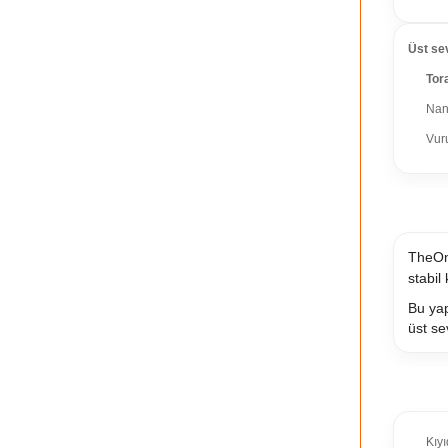
Üst sev
Tor
Nan
Vuru
TORA
TheOne
stabil
Bu yap
üst se
KIME
Kıy