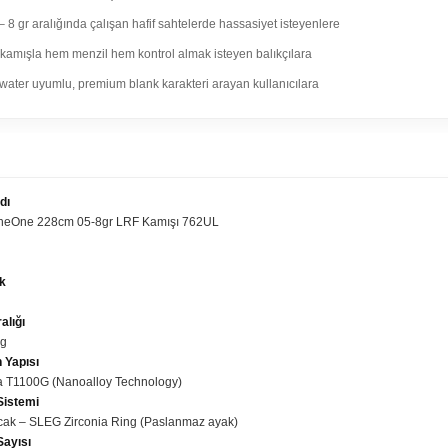
– 8 gr aralığında çalışan hafif sahtelerde hassasiyet isteyenlere
 kamışla hem menzil hem kontrol almak isteyen balıkçılara
water uyumlu, premium blank karakteri arayan kullanıcılara
IK DETAYLAR
dı
TheOne 228cm 05-8gr LRF Kamışı 762UL
k
alığı
 g
 Yapısı
a T1100G (Nanoalloy Technology)
Sistemi
cak – SLEG Zirconia Ring (Paslanmaz ayak)
Sayısı