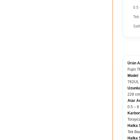
0.5 
Tek
Salt
TEKN
Ürün A
Fujin 
Model
762UL
Uzunlu
228 cm
Atar Ar
0.5 – 8
Karbon
Torayc
Halka 
Tek Ba
Halka 