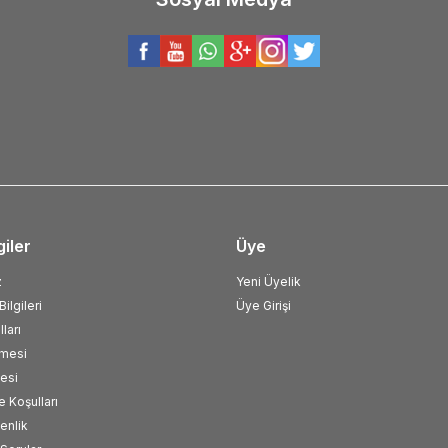
giler
Üye
z
Yeni Üyelik
ilgileri
Üye Girişi
ları
şmesi
esi
e Koşulları
venlik