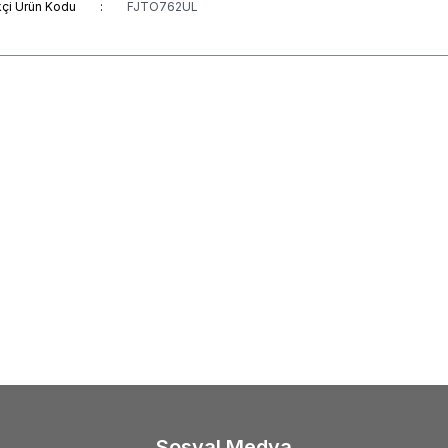
kçi Ürün Kodu
:
FJTO762UL
(0)
(1)
%
15
a
Daiwa Crosscast Light Game 2.34m
Okuma
Okuma Lrf-Tele
RF Olta Kamışı
gr Lrf Olta Kamışı
3.718,00
TL
0,88
TL
3.160,00
TL
Sosyal Medya