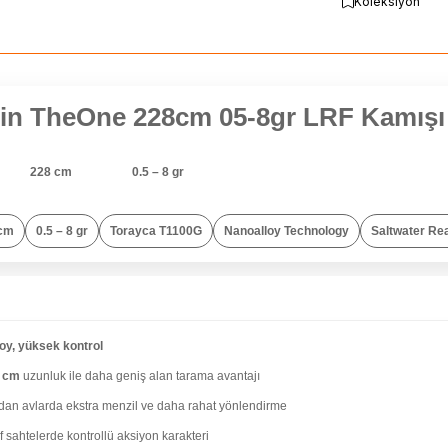
Koleksiyon
jin TheOne 228cm 05-8gr LRF Kamışı
TheOne 762UL, uzun boy avantajını hassasiyet ve kontrolle birleştirmek 
dır.
boyu ve
atar aralığıyla, kıyıdan biraz daha fa
228 cm
0.5 – 8 gr
yen balıkçılar için güçlü bir alternatif sunar.
cm
0.5 – 8 gr
Torayca T1100G
Nanoalloy Technology
Saltwater Re
ÇIKANLAR
oy, yüksek kontrol
 cm
uzunluk ile daha geniş alan tarama avantajı
ıdan avlarda ekstra menzil ve daha rahat yönlendirme
f sahtelerde kontrollü aksiyon karakteri