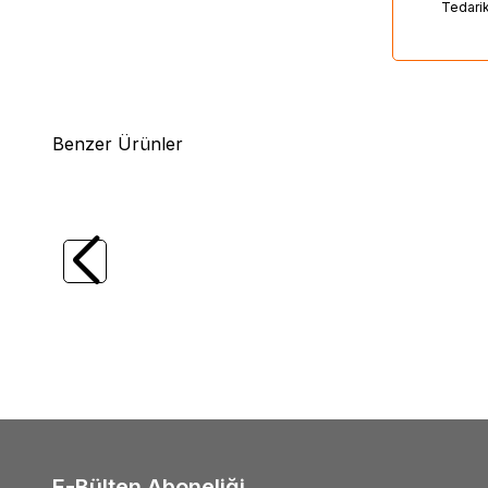
Tedari
Benzer Ürünler
(2)
%
15
Major Craft
MC New Crostage CRX-
Daiw
S732AJI LRF Kamış Solid Uç 223cm 0.6-
3-10g L
10g
6.960,00
TL
5.916,00
TL
6.31
E-Bülten Aboneliği