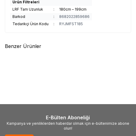
Ürün Filtreleri
LRF Tam Uzunluk
:
180cm – 199cm
Barkod
:
8682022859686
Tedarikçi Ürün Kodu
:
RYJMFST185
Benzer Ürünler
(0)
(0)
%
15
Yeni
Major Craft
MC New Crostage
Pandora
Black Label 2.03m
CRX-S732UL LRF Mebaru
05.5gr Olta Kamışı
Kamış Solid Uç 223cm 0.4-5g
6.665,00
TL
5.665,25
TL
2.420,00
TL
E-Bülten Aboneliği
Kampanya ve yeniliklerden haberdar olmak için e-bültenimize abone
olun!