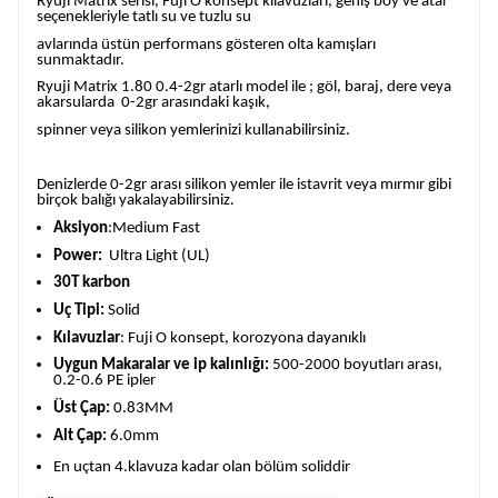
Ryuji Matrix serisi, Fuji O konsept kılavuzları, geniş boy ve atar
seçenekleriyle tatlı su ve tuzlu su
avlarında üstün performans gösteren olta kamışları
sunmaktadır.
Ryuji Matrix 1.80 0.4-2gr atarlı model ile ; göl, baraj, dere veya
akarsularda
0-2gr arasındaki kaşık,
spinner veya silikon yemlerinizi kullanabilirsiniz.
Denizlerde 0-2gr arası silikon yemler ile istavrit veya mırmır gibi
birçok balığı yakalayabilirsiniz.
Aksiyon
:Medium Fast
Power:
Ultra Light (UL)
30T karbon
Uç Tipi:
Solid
Kılavuzlar
: Fuji O konsept, korozyona dayanıklı
Uygun Makaralar ve ip kalınlığı:
500-2000 boyutları arası,
0.2-0.6 PE ipler
Üst Çap:
0.83MM
Alt Çap:
6.0mm
En uçtan 4.klavuza kadar olan bölüm soliddir