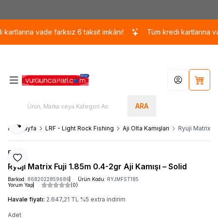
Kargo 110 TL / 1700 TL ÜZERİ ÜCRETSİZ KARGO!
tlarına vade farksız 6 taksit imkânı!
Tüm kredi kartlarına vade 
Hesabım
Sepet
ARA
Paylaş
Ana Sayfa
LRF - Light Rock Fishing
Aji Olta Kamışları
Ryuji Matrix F
Ryuji
Favoriye Ekle
Ryuji Matrix Fuji 1.85m 0.4-2gr Aji Kamışı – Solid
Barkod:
8682022859686
Ürün Kodu:
RYJMFST185
Yorum Yap
(0)
Havale fiyatı:
2.647,21
TL
%
5
extra indirim
Adet