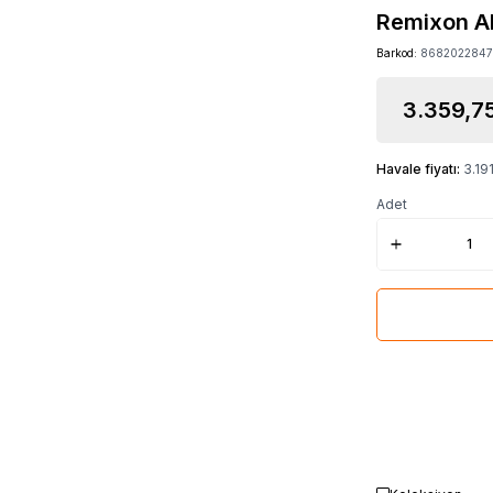
Remixon Al
Barkod:
8682022847
3.359,7
Havale fiyatı:
3.19
Adet