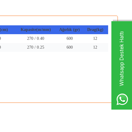
(cm)
Kapasite(m/mm)
Ağırlık (gr)
Drag(kg)
Whatsapp Destek Hattı
0
270 / 0.40
600
12
0
270 / 0.25
600
12