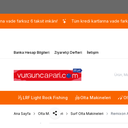
e farksız 6 taksit imkânı!
Tüm kredi kartlarına vade farksız 6 t
Banka Hesap Bilgileri
Ziyaretçi Defteri
İletişim
LRF Light Rock Fishing
Olta Makineleri
Ol
Ana Sayfa
Olta Makineleri
Surf Olta Makineleri
Remixon A
Paylaş