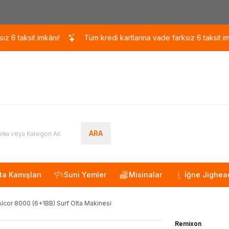
Kargo 110 TL / 1700 TL ÜZERİ ÜCRETSİZ KARGO!
aksit imkânı!
Tüm kredi kartlarına vade farksız 6 taksit imkânı!
ARA
ta Kamışları
Suni Yemler
Misinalar
İğne Jighea
lcor 8000 (6+1BB) Surf Olta Makinesi
Remixon