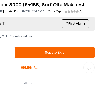
cor 8000 (6+1BB) Surf Olta Makinesi
171
Ürün Kodu:
RMXNALCOR8000
Yorum Yap
(0)
5
TL
Fiyat Alarmı
1,76
TL
%
5
extra indirim
Sepete Ekle
HEMEN AL
Favoriye Ekl
Not Ekle