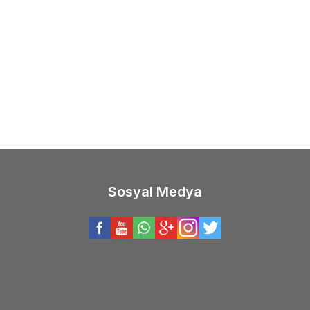
(0)
(0)
a
Daiwa Emblem 23 45SCW 5000C
Daiwa
Daiwa Crosscas
f Olta Makinesi
45 SCW 5000C QD Olta
8,36
TL
12.248,60
TL
Sosyal Medya