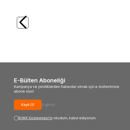
(0)
Yeni
Shimano
Shimano Aero Technium 14000
Daiw
MgS XTD Surf Olta Makinesi
QD Sur
50.103,00
TL
16.16
E-Bülten Aboneliği
Kampanya ve yeniliklerden haberdar olmak için e-bültenimize
abone olun!
Kayıt Ol
KVKK Sözleşmesi'ni
okudum, kabul ediyorum.