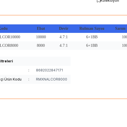
Koleksiyon
 Kodu
Ebat
Devir
Rulman Sayısı
Sarım 
LCOR10000
10000
4.7:1
6+1BB
10
LCOR8000
8000
4.7:1
6+1BB
10
ltreleri
:
8682022847171
kçi Ürün Kodu
:
RMXNALCOR8000