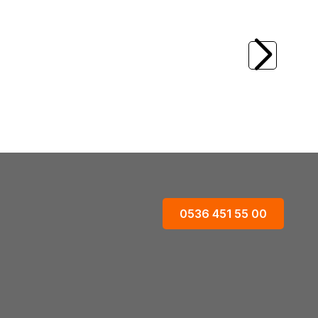
(0)
t Surf SCW 2024
Daiwa
Daiwa Emblem SL 22 45 CW QD
 Makinesi
Surf Olta Makinesi
20.866,15
TL
0536 451 55 00