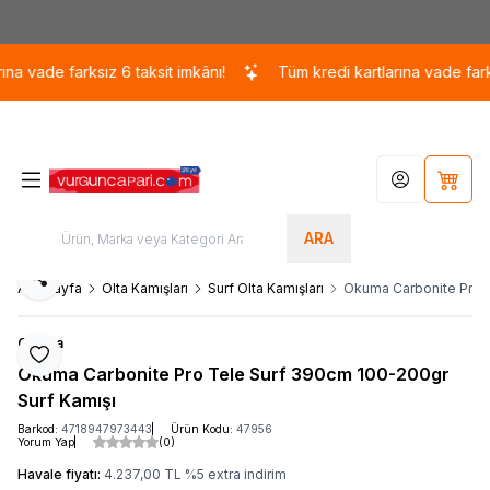
Kargo 110 TL / 1700 TL ÜZERİ ÜCRETSİZ KARGO!
vade farksız 6 taksit imkânı!
Tüm kredi kartlarına vade farksız 
Hesabım
Sepet
ARA
Paylaş
Ana Sayfa
Olta Kamışları
Surf Olta Kamışları
Okuma Carbonite Pro T
Okuma
Favoriye Ekle
Okuma Carbonite Pro Tele Surf 390cm 100-200gr
Surf Kamışı
Barkod:
4718947973443
Ürün Kodu:
47956
Yorum Yap
(0)
Havale fiyatı:
4.237,00
TL
%
5
extra indirim