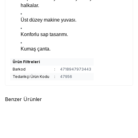
halkalar.
Üst düzey makine yuvası.
Konforlu sap tasarımı.
Kumaş çanta.
Ürün Filtreleri
Barkod
:
4718947973443
Tedarikçi Ürün Kodu
:
47956
Benzer Ürünler
(0)
(0)
Yeni
Shimano
Ultegra J Surf 3pc
Shimano
Ultegra XR Tubular
4.25 m 250gr Low Rider
4,50m 250g 3pc Surf Kamış
Tubular Surf Kamış