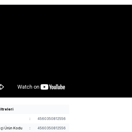
ltreleri
:
4560350812556
kçi Ürün Kodu
:
4560350812556