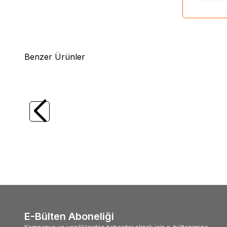
Benzer Ürünler
(2)
%
15
Major Craft
MC New Crostage CRX-
Daiw
S732AJI LRF Kamış Solid Uç 223cm 0.6-
3-10g L
10g
6.960,00
TL
5.916,00
TL
6.31
E-Bülten Aboneliği