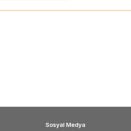
(0)
(1)
%
15
a
Daiwa Crosscast Light Game 2.34m
Okuma
Okuma Lrf-Tele
RF Olta Kamışı
gr Lrf Olta Kamışı
3.718,00
TL
0,88
TL
3.160,00
TL
Sosyal Medya