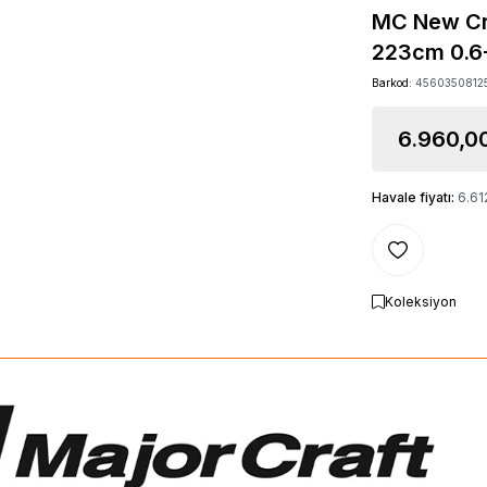
MC New Cr
223cm 0.6
Barkod:
4560350812
6.960,0
Havale fiyatı:
6.61
Favoriye Ekle
Koleksiyon