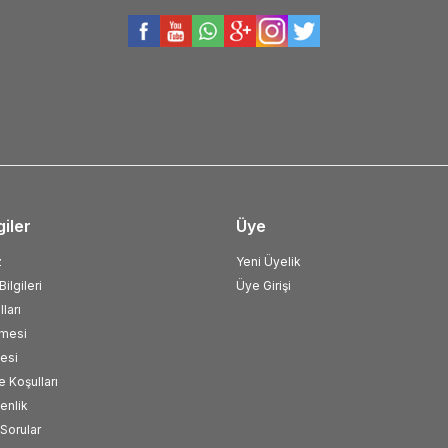
giler
Üye
z
Yeni Üyelik
ilgileri
Üye Girişi
ları
şmesi
esi
e Koşulları
venlik
Sorular