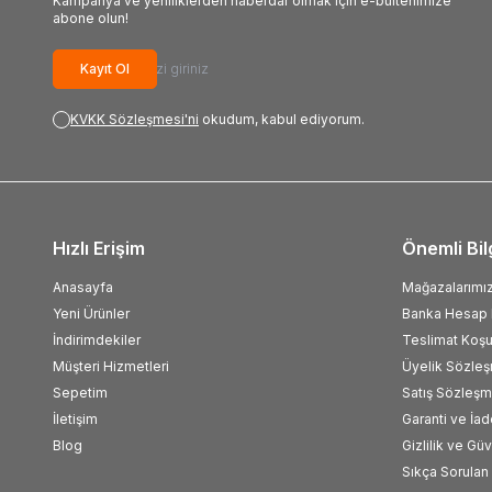
Kampanya ve yeniliklerden haberdar olmak için e-bültenimize
abone olun!
Kayıt Ol
KVKK Sözleşmesi'ni
okudum, kabul ediyorum.
Hızlı Erişim
Önemli Bil
Anasayfa
Mağazalarımı
Yeni Ürünler
Banka Hesap B
İndirimdekiler
Teslimat Koşul
Müşteri Hizmetleri
Üyelik Sözle
Sepetim
Satış Sözleşm
İletişim
Garanti ve İad
Blog
Gizlilik ve Gü
Sıkça Sorulan 