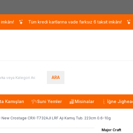
Kargo 110 TL / 1700 TL ÜZERİ ÜCRETSİZ KARGO!
Tüm kredi kartlarına vade farksız 6 taksit imkânı!
Tüm kredi
ARA
ta Kamışları
Suni Yemler
Misinalar
İğne Jighea
 New Crostage CRX-T732AJI LRF Aji Kamış Tub. 223cm 0.6-10g
Major Craft