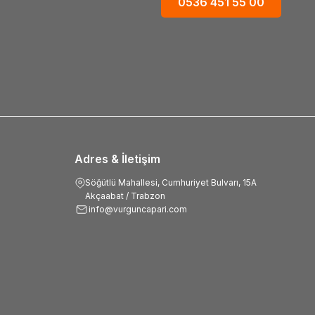
0536 451 55 00
Adres & İletişim
Söğütlü Mahallesi, Cumhuriyet Bulvarı, 15A
Akçaabat / Trabzon
info@vurguncapari.com