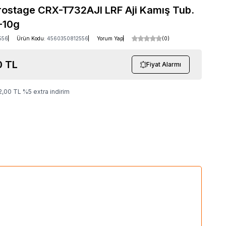
ostage CRX-T732AJI LRF Aji Kamış Tub.
-10g
556
Ürün Kodu:
4560350812556
Yorum Yap
(0)
0
TL
Fiyat Alarmı
2,00
TL
%
5
extra indirim