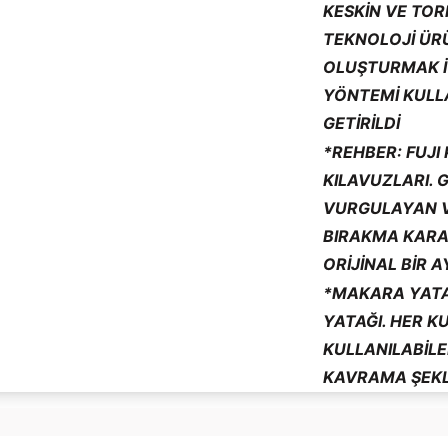
KESKIN VE TOR
TEKNOLOJI ÜR
OLUŞTURMAK I
YÖNTEMI KULL
GETIRILDI
*REHBER: FUJI
KILAVUZLARI. 
VURGULAYAN V
BIRAKMA KARAR
ORIJINAL BIR 
*MAKARA YATA
YATAĞI. HER K
KULLANILABILE
KAVRAMA ŞEKL