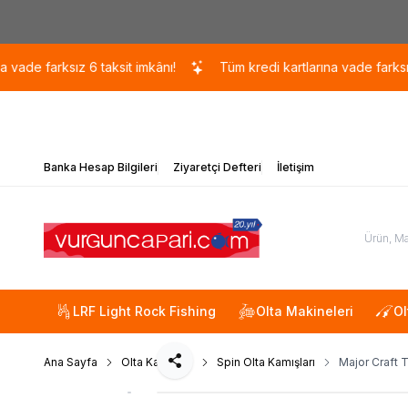
arksız 6 taksit imkânı!
Tüm kredi kartlarına vade farksız 6 taks
Banka Hesap Bilgileri
Ziyaretçi Defteri
İletişim
LRF Light Rock Fishing
Olta Makineleri
Ol
Ana Sayfa
Olta Kamışları
Spin Olta Kamışları
Major Craft 
Paylaş