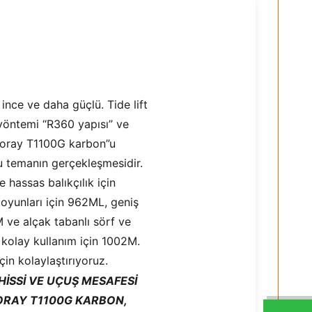
ince ve daha güçlü. Tide lift
yöntemi “R360 yapısı” ve
oray T1100G karbon”u
 temanın gerçekleşmesidir.
 hassas balıkçılık için
oyunları için 962ML, geniş
M ve alçak tabanlı sörf ve
a kolay kullanım için 1002M.
için kolaylaştırıyoruz.
 HISSI VE UÇUŞ MESAFESI
ORAY T1100G KARBON,