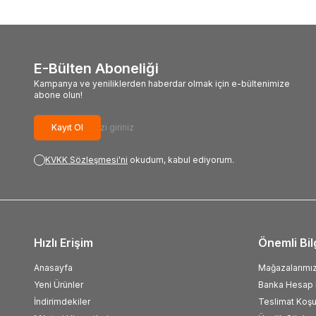
E-Bülten Aboneliği
Kampanya ve yeniliklerden haberdar olmak için e-bültenimize
abone olun!
Kayıt Ol
KVKK Sözleşmesi'ni
okudum, kabul ediyorum.
Hızlı Erişim
Önemli Bil
Anasayfa
Mağazalarımı
Yeni Ürünler
Banka Hesap B
İndirimdekiler
Teslimat Koşul