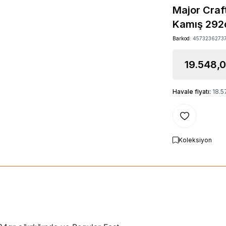
Major Craf
Kamış 292
Barkod:
4573236273
19.548,
Havale fiyatı:
18.5
Favoriye Ekle
Koleksiyon