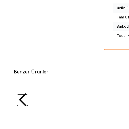
Ürün Fi
Tam Uz
Barkod
Tedari
Benzer Ürünler
(1)
Daiwa
Daiwa Ballistic X Spin Olta Kamışı
Daiw
2.44m 7-28gr
Spin Ol
7.576,15
TL
7.85