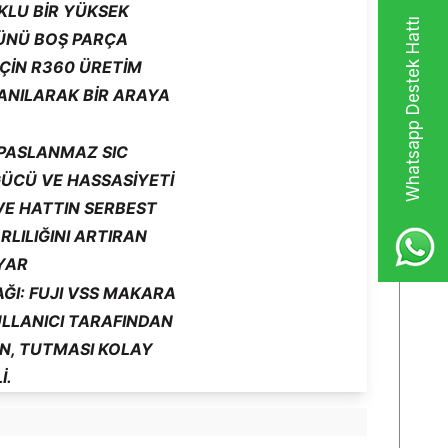
KLU BIR YÜKSEK
Whatsapp Destek Hattı
ÜNÜ BOŞ PARÇA
ÇIN R360 ÜRETIM
ANILARAK BIR ARAYA
 PASLANMAZ SIC
GÜCÜ VE HASSASIYETI
E HATTIN SERBEST
LILIĞINI ARTIRAN
AYAR
ĞI: FUJI VSS MAKARA
ULLANICI TARAFINDAN
N, TUTMASI KOLAY
I.