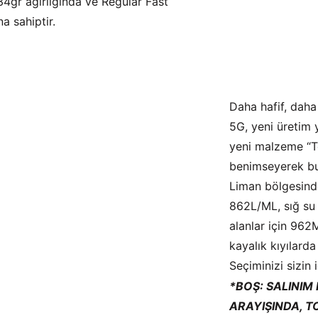
34gr ağırlığında ve Regular Fast
a sahiptir.
Daha hafif, daha 
5G, yeni üretim 
yeni malzeme “T
benimseyerek bu
Liman bölgesinde
862L/ML, sığ su 
alanlar için 962
kayalık kıyılard
Seçiminizi sizin 
*BOŞ: SALINIM
ARAYIŞINDA, T