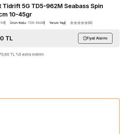
t Tidrift 5G TD5-962M Seabass Spin
cm 10-45gr
709
Ürün Kodu:
TD5-962M
Yorum Yap
(0)
00
TL
Fiyat Alarmı
70,60
TL
%
5
extra indirim