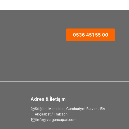
0536 451 55 00
Adres & İletişim
Söğütlü Mahallesi, Cumhuriyet Bulvarı, 15A
Akçaabat / Trabzon
info@vurguncapari.com