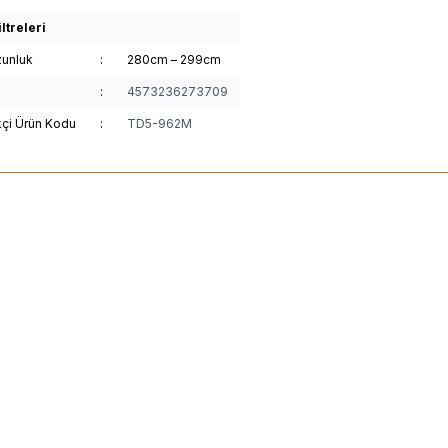
ltreleri
unluk
:
280cm – 299cm
:
4573236273709
kçi Ürün Kodu
:
TD5-962M
(0)
(0)
Yeni
a
Daiwa Ballistic X 2.74m 14-42g
Shimano
25Exsence G
ta Kamışı
2,74m 4-26g 2pc Spin O
3,22
TL
38.941,00
TL