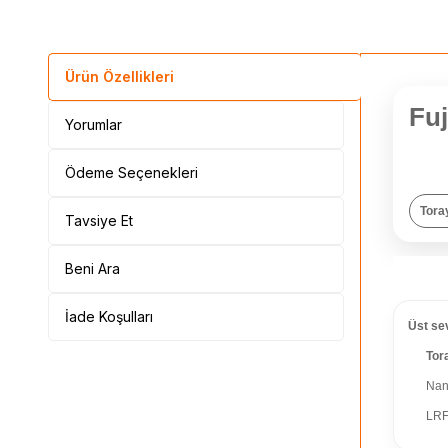
Ürün Özellikleri
Fu
Yorumlar
Fujin
kez ku
Ödeme Seçenekleri
Tora
Tavsiye Et
Beni Ara
ÖNE 
İade Koşulları
Üst se
Tor
Nan
LRF’