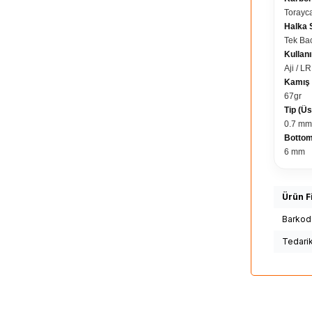
Torayc
Halka 
Tek Ba
Kullan
Aji / L
Kamış A
67gr
Tip (Üs
0.7 mm
Bottom
6 mm
Ürün Fi
Barkod
Tedari