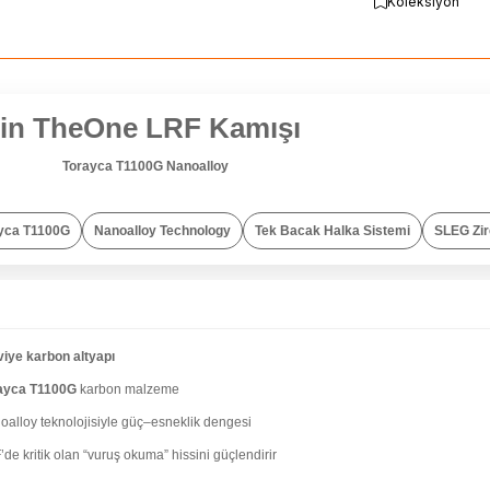
Koleksiyon
jin TheOne LRF Kamışı
 TheOne,
karbon gövdesiyle hassasiyet–güç–haf
Torayca T1100G Nanoalloy
llanılan detaylarıyla “tek kamış, çok iş” mantığını gerçekten dolduran
yca T1100G
Nanoalloy Technology
Tek Bacak Halka Sistemi
SLEG Zir
ÇIKANLAR
viye karbon altyapı
ayca T1100G
karbon malzeme
oalloy teknolojisiyle güç–esneklik dengesi
de kritik olan “vuruş okuma” hissini güçlendirir