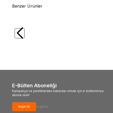
Benzer Ürünler
(0)
%
15
Yeni
Major Craft
MC New Crostage CRX-
Pando
S732UL LRF Mebaru Kamış Solid Uç
Kamışı
223cm 0.4-5g
6.665,00
TL
5.665,25
TL
2.42
E-Bülten Aboneliği
Kampanya ve yeniliklerden haberdar olmak için e-bültenimize
abone olun!
Kayıt Ol