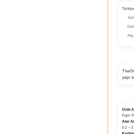
Türkiye
Yerl
Daha
Atış
TORA
TheOne
yapı s
TEKN
Ürün A
Fujin 
Atar Ar
0.2 – 3
Karbon