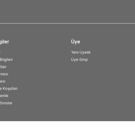
giler
Üye
z
Yeni Üyelik
ilgileri
Üye Girişi
ları
şmesi
esi
e Koşulları
venlik
Sorular