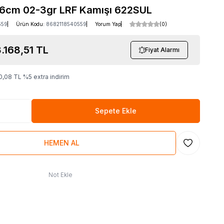
6cm 02-3gr LRF Kamışı 622SUL
559
Ürün Kodu:
8682118540559
Yorum Yap
(0)
.168,51
TL
Fiyat Alarmı
0,08
TL
%
5
extra indirim
Sepete Ekle
HEMEN AL
Favoriye Ekl
Not Ekle