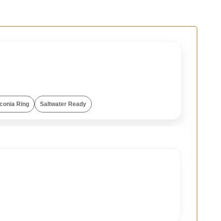
iflik üçlüsünü aynı potada eriten, yerli markada ilk
 özel bir LRF kamışıdır.
conia Ring
Saltwater Ready