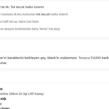
’de ilk: Tek bacak halka sistemi
i markada ilk kez kullanılan
tek bacak
halka sistemi
 hafif set-up, daha hızlı tepki
 ve aksiyon kontrolünde daha “temiz” hat akışı
YCA T1100G NANOALLOY GÖVDE
’ın karakterini belirleyen şey, blank’in malzemesi.
karb
Torayca T1100G
unar.
IK DETAYLAR
dı
TheOne 186cm 02-3gr LRF Kamışı
alığı
 g
 Yapısı