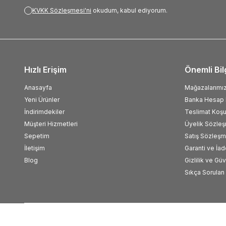
KVKK Sözleşmesi'ni
okudum, kabul ediyorum.
Hızlı Erişim
Önemli Bil
Anasayfa
Mağazalarımı
Yeni Ürünler
Banka Hesap B
İndirimdekiler
Teslimat Koşul
Müşteri Hizmetleri
Üyelik Sözle
Sepetim
Satış Sözleşm
İletişim
Garanti ve İad
Blog
Gizlilik ve Gü
Sıkça Sorulan 