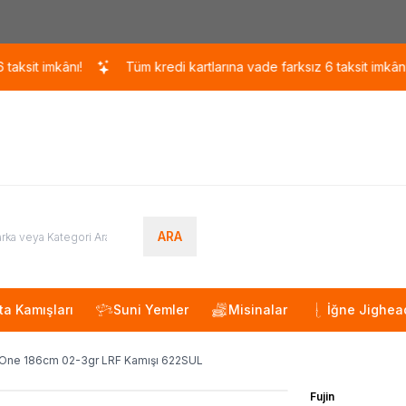
Kargo 110 TL / 1700 TL ÜZERİ ÜCRETSİZ KARGO!
imkânı!
Tüm kredi kartlarına vade farksız 6 taksit imkânı!
ARA
ta Kamışları
Suni Yemler
Misinalar
İğne Jighea
One 186cm 02-3gr LRF Kamışı 622SUL
Fujin