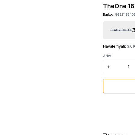
TheOne 18
Barkod:
8682118540
3
3.407,00
TL
Havale fiyatı:
3.01
Adet