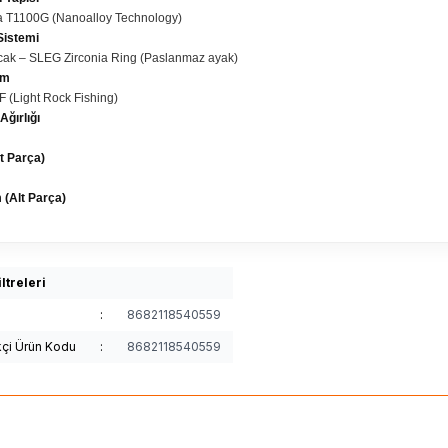
a T1100G (Nanoalloy Technology)
Sistemi
cak – SLEG Zirconia Ring (Paslanmaz ayak)
ım
RF (Light Rock Fishing)
ğırlığı
t Parça)
 (Alt Parça)
ltreleri
:
8682118540559
kçi Ürün Kodu
:
8682118540559