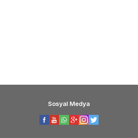
(0)
(0)
Yeni
NJOY 1000S 5+1BB LRF Olta
Daiwa
25 BALLISTIC AI
si
Makinesi
,66
TL
20.208,87
TL
Sosyal Medya