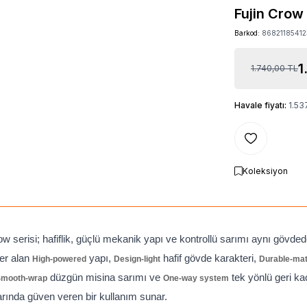
Fujin Crow
Barkod:
86821185412
1
1.740,00
TL
Havale fiyatı:
1.53
Favoriye Ekle
Koleksiyon
ow serisi; hafiflik, güçlü mekanik yapı ve kontrollü sarımı aynı gövde
er alan
yapı,
hafif gövde karakteri,
High-powered
Design-light
Durable-mat
düzgün misina sarımı ve
tek yönlü geri k
mooth-wrap
One-way system
arında güven veren bir kullanım sunar.