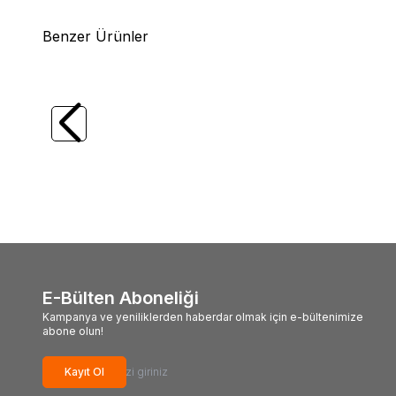
Benzer Ürünler
(0)
Ryuji
Ryuji Ajigo 500 7+1 LRF Olta
Ryuji
E
Makinesi
Makine
1.927,15
TL
2.817
E-Bülten Aboneliği
Kampanya ve yeniliklerden haberdar olmak için e-bültenimize
abone olun!
Kayıt Ol