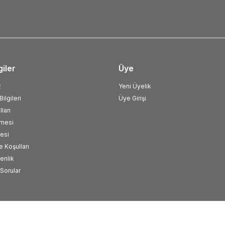
giler
Üye
z
Yeni Üyelik
ilgileri
Üye Girişi
ları
şmesi
esi
e Koşulları
venlik
Sorular