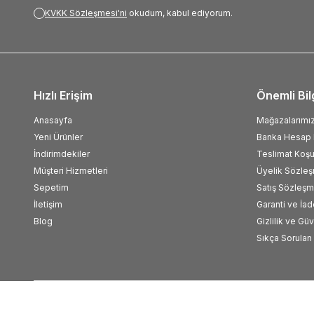
KVKK Sözleşmesi'ni
okudum, kabul ediyorum.
Hızlı Erişim
Önemli Bil
Anasayfa
Mağazalarımı
Yeni Ürünler
Banka Hesap B
İndirimdekiler
Teslimat Koşul
Müşteri Hizmetleri
Üyelik Sözle
Sepetim
Satış Sözleşm
İletişim
Garanti ve İad
Blog
Gizlilik ve Gü
Sıkça Sorulan 