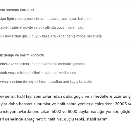
ama savaşçı karakter
ign-light
yapı sayesinde uzun avlarda yormayan kullanım
able-material
gövde ile yük altında güven veren yapı
ük boylardan güçlü büyük kasalara kadar geniş model seçeneği
k denge ve sarım kontrolü
chet-exact
sistem ile daha kontrollü mekanik çalışma
ooth-wrap
misina dizilimi ile daha düzenli sarım
e-way system
ile boşluk hissini azaltan geri kaçış kontrolü
ow serisi, hafif kıyı spin avlarından daha güçlü ve iri hedeflere uzanan 
ylar daha hassas sunumlar ve hafif sahte yemlerle çalışırken; 3000S ve 
 isteyen avlarda öne çıkar. 5000 ve 6000 boylar ise ağır yemler, güçlü ak
ri genelinde amaç nettir: hafif his, güçlü tepki, stabil sarım.