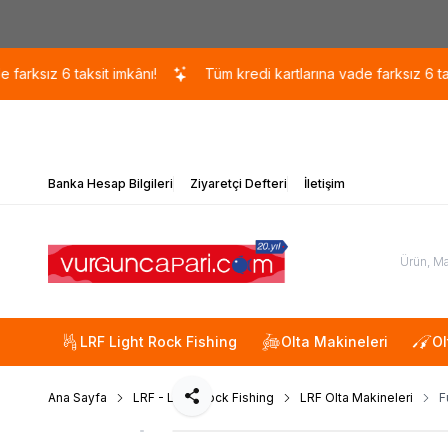
z 6 taksit imkânı!
Tüm kredi kartlarına vade farksız 6 taksit imk
Banka Hesap Bilgileri
Ziyaretçi Defteri
İletişim
LRF Light Rock Fishing
Olta Makineleri
Ol
Ana Sayfa
LRF - Light Rock Fishing
LRF Olta Makineleri
F
Paylaş