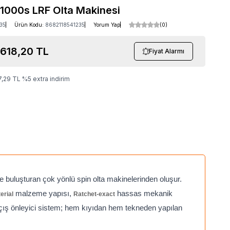
 1000s LRF Olta Makinesi
35
Ürün Kodu:
8682118541235
Yorum Yap
(0)
.618,20
TL
Fiyat Alarmı
7,29
TL
%
5
extra indirim
de buluşturan çok yönlü spin olta makinelerinden oluşur.
malzeme yapısı,
hassas mekanik
erial
Ratchet-exact
açış önleyici sistem; hem kıyıdan hem tekneden yapılan