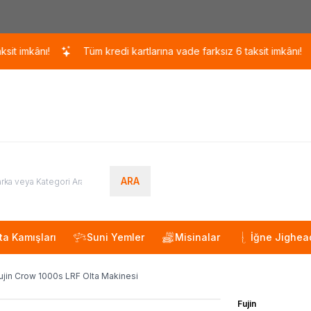
Kargo 110 TL / 1700 TL ÜZERİ ÜCRETSİZ KARGO!
ânı!
Tüm kredi kartlarına vade farksız 6 taksit imkânı!
Tü
ARA
ta Kamışları
Suni Yemler
Misinalar
İğne Jighea
ujin Crow 1000s LRF Olta Makinesi
Fujin