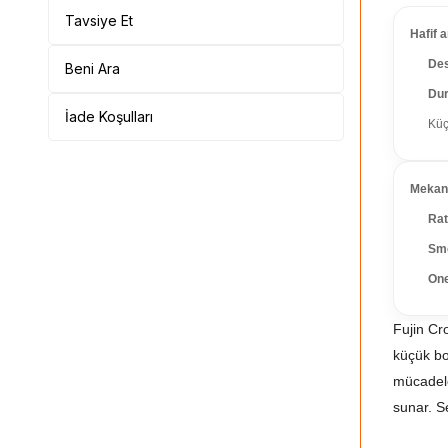
Tavsiye Et
Hafif 
Des
Beni Ara
Dur
İade Koşulları
Küç
Mekani
Rat
Sm
On
Fujin Cr
küçük bo
mücadele
sunar. Se