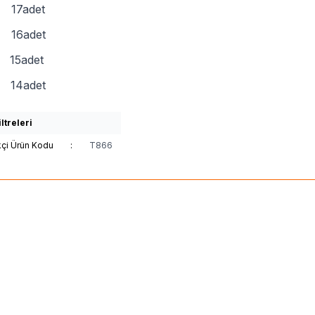
17adet
16adet
15adet
0 14adet
ltreleri
kçi Ürün Kodu
:
T866
(0)
(1)
n Çapari
Otto Somon - Alabalık
Hayabusa
Hayabusa HF
ayı 8mm 10 Adet
Nickel 15 Lİ Olta İğnesi