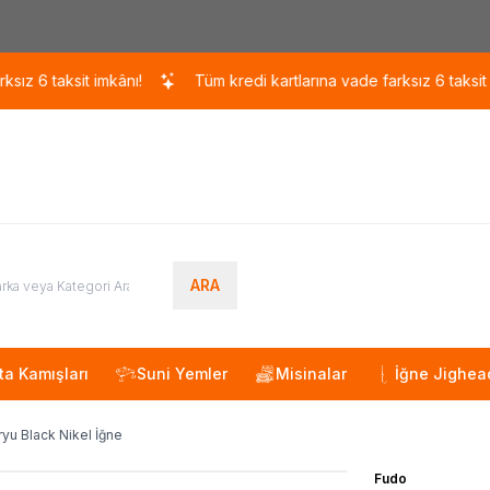
Kargo 110 TL / 1700 TL ÜZERİ ÜCRETSİZ KARGO!
taksit imkânı!
Tüm kredi kartlarına vade farksız 6 taksit imkânı!
ARA
ta Kamışları
Suni Yemler
Misinalar
İğne Jighea
yu Black Nikel İğne
Fudo