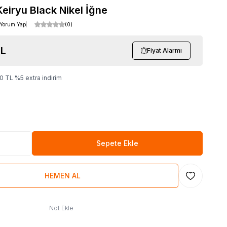
eiryu Black Nikel İğne
Yorum Yap
(0)
L
Fiyat Alarmı
00
TL
%
5
extra indirim
Sepete Ekle
HEMEN AL
Favoriye Ekl
Not Ekle