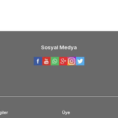
0
TL
98,00
TL
Sosyal Medya
giler
Üye