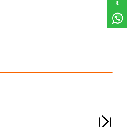
(0)
KS 130 Black
Sasame
Sasame Chinu F-714 Serisi Olta
İğnesi