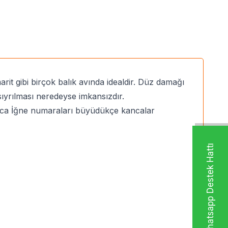
it gibi birçok balık avında idealdir. Düz damağı
sıyrılması neredeyse imkansızdır.
yrıca İğne numaraları büyüdükçe kancalar
Whatsapp Destek Hattı