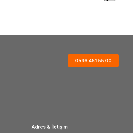
122,76
TL
0536 451 55 00
Adres & İletişim