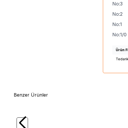
No:3 
No:2 
No:1 
No:1/
Ürün Fi
Tedari
Benzer Ürünler
(0)
Vurgun Çapari
Otto Somon - Alabalık
Vurgu
İğne Yayı 11mm 10 Adet
İğne Y