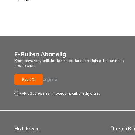
65,00
TL
65,0
E-Bülten Aboneliği
Kampanya ve yeniliklerden haberdar olmak için e-bültenimize
abone olun!
Kayıt Ol
KVKK Sözleşmesi'ni
okudum, kabul ediyorum.
Hızlı Erişim
Önemli Bil