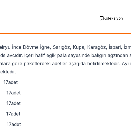
Koleksiyon
iryu İnce Dövme İğne, Sarıgöz, Kupa, Karagöz, İspari, İzmar
de avcıdır. İçeri hafif eğik paIa sayesinde balığın ağzından 
ara göre paketlerdeki adetler aşağıda belirtilmektedir. A
ektedir.
17adet
 17adet
 17adet
 17adet
 17adet