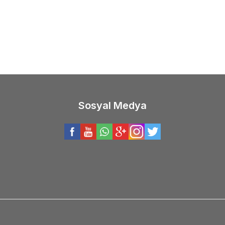
28-84gr Olta Kamışı
2.90m 20-80gr 2 Parça O
6.330,90
TL
0,60
TL
5.064,72
TL
Sosyal Medya