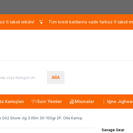
Kargo 110 TL / 1700 TL ÜZERİ ÜCRETSİZ KARGO!
ksit imkânı!
Tüm kredi kartlarına vade farksız 6 taksit imkânı!
ARA
ta Kamışları
Suni Yemler
Misinalar
İğne Jighea
 SG2 Shore Jig 3.05m 30-100gr 2P. Olta Kamışı
Savage Gear