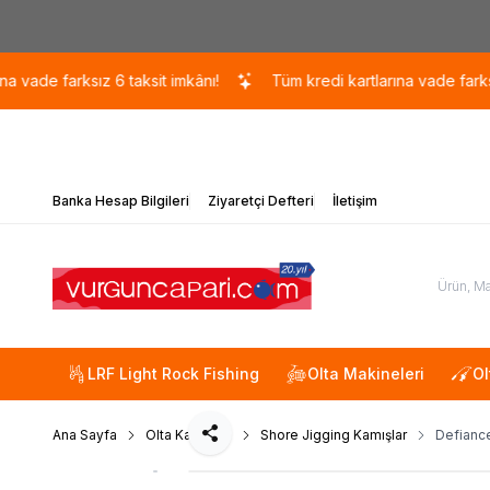
 farksız 6 taksit imkânı!
Tüm kredi kartlarına vade farksız 6 ta
Banka Hesap Bilgileri
Ziyaretçi Defteri
İletişim
LRF Light Rock Fishing
Olta Makineleri
Ol
Ana Sayfa
Olta Kamışları
Shore Jigging Kamışlar
Defiance
Paylaş