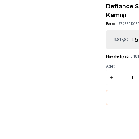
Defiance S
Kamışı
Barkod:
5706301016
5
6.817,82
TL
Havale fiyatı:
5.18
Adet