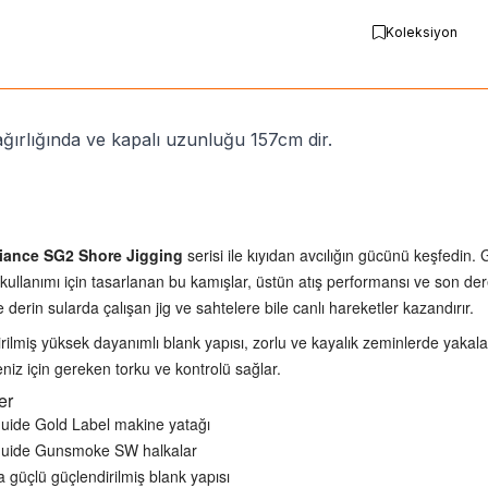
Koleksiyon
ğırlığında ve kapalı uzunluğu 157cm dir.
iance SG2 Shore Jigging
serisi ile kıyıdan avcılığın gücünü keşfedin.
 kullanımı için tasarlanan bu kamışlar, üstün atış performansı ve son de
e derin sularda çalışan jig ve sahtelere bile canlı hareketler kazandırır.
rilmiş yüksek dayanımlı blank yapısı, zorlu ve kayalık zeminlerde yakala
niz için gereken torku ve kontrolü sağlar.
er
ide Gold Label makine yatağı
uide Gunsmoke SW halkalar
a güçlü güçlendirilmiş blank yapısı