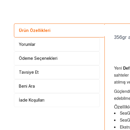
Ürün Özellikleri
356gr a
Yorumlar
Ödeme Seçenekleri
Yeni
Def
Tavsiye Et
sahteler
atılmış v
Beni Ara
Güçlendi
edebilme
İade Koşulları
Özellikl
SeaGu
SeaG
Ekstr