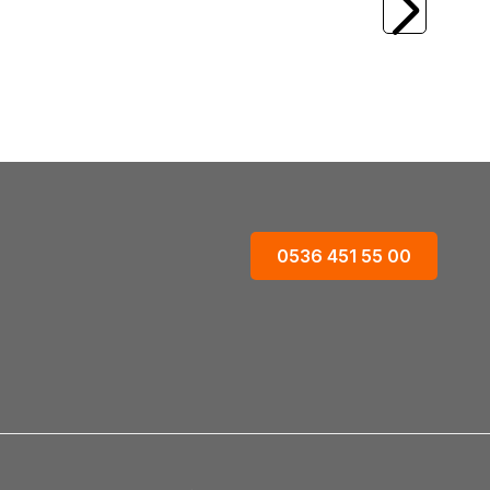
lta Kamışı
2.90m 30-70gr 2 Parça Olta Kamışı
6.506,68
TL
0536 451 55 00