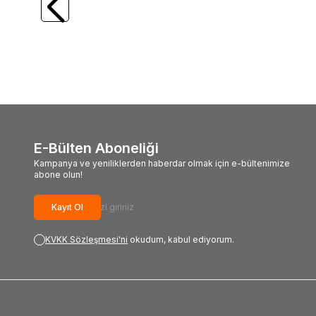
3,05m 60-120gr Olta Kamışı
2,90m 
6.696,39
TL
6.04
E-Bülten Aboneliği
Kampanya ve yeniliklerden haberdar olmak için e-bültenimize
abone olun!
Kayıt Ol
KVKK Sözleşmesi'ni
okudum, kabul ediyorum.