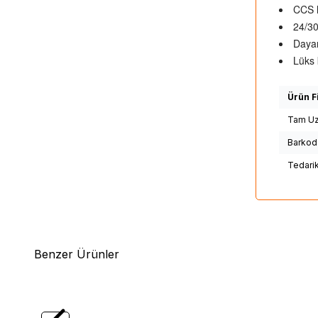
CCS h
24/30
Dayan
Lüks 
Ürün Fi
Tam Uz
Barkod
Tedari
Benzer Ürünler
(0)
Daiwa
LEGALIS SHORE JIGGING 2025
Daiw