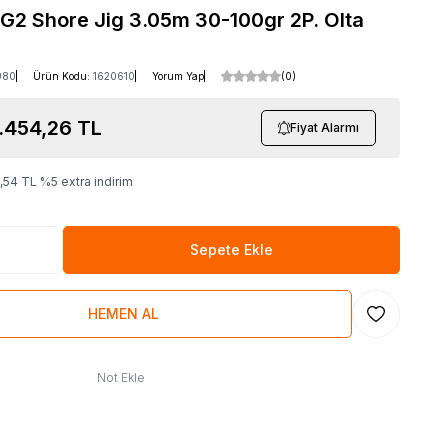
G2 Shore Jig 3.05m 30-100gr 2P. Olta
980
Ürün Kodu:
1620610
Yorum Yap
(0)
.454,26
TL
Fiyat Alarmı
1,54
TL
%
5
extra indirim
Sepete Ekle
HEMEN AL
Favoriye Ekl
Not Ekle