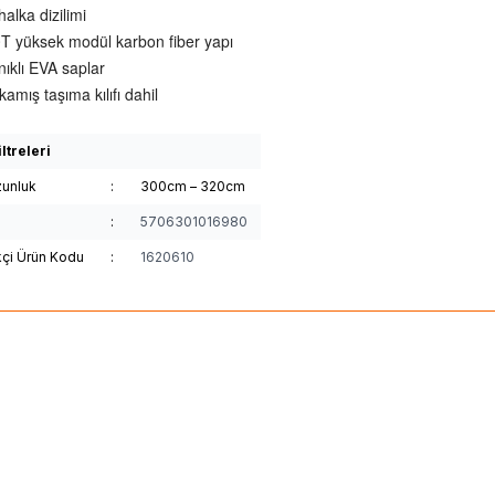
alka dizilimi
T yüksek modül karbon fiber yapı
ıklı EVA saplar
kamış taşıma kılıfı dahil
ltreleri
unluk
:
300cm – 320cm
:
5706301016980
kçi Ürün Kodu
:
1620610
(0)
(0)
%
Yeni
20
a
LEGALIS SHORE JIGGING 2025
Savage Gear
Defiance