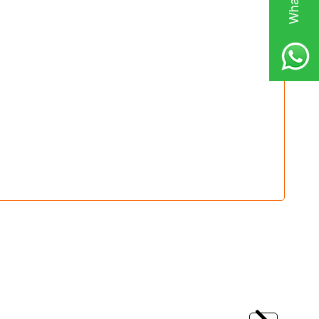
(0)
Yeni
 SG2 Shore Jig
Savage Gear
Defiance SG2 Distance