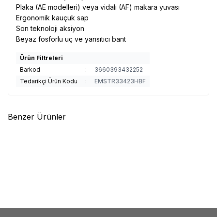
Plaka (AE modelleri) veya vidalı (AF) makara yuvası
Ergonomik kauçuk sap
Son teknoloji aksiyon
Beyaz fosforlu uç ve yansıtıcı bant
Ürün Filtreleri
Barkod
:
3660393432252
Tedarikçi Ürün Kodu
:
EMSTR33423HBF
Benzer Ürünler
(0)
(0)
Yeni
Shimano
Power Aero Surf
Shimano
Aero Technium
Hybrid BX 4.25m 225g 3pc Surf
Competition 4,25m 225gr 3pc
Kamış
Surf Kamış
35.621,00
TL
46.875,00
TL