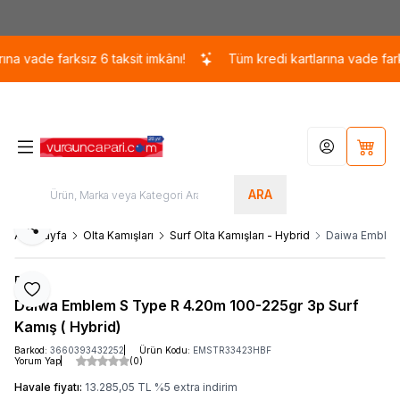
Kargo 110 TL / 1700 TL ÜZERİ ÜCRETSİZ KARGO!
 vade farksız 6 taksit imkânı!
Tüm kredi kartlarına vade farksız 
Hesabım
Sepet
ARA
Paylaş
Ana Sayfa
Olta Kamışları
Surf Olta Kamışları - Hybrid
Daiwa Emblem 
Daiwa
Favoriye Ekle
Daiwa Emblem S Type R 4.20m 100-225gr 3p Surf
Kamış ( Hybrid)
Barkod:
3660393432252
Ürün Kodu:
EMSTR33423HBF
Yorum Yap
(0)
Havale fiyatı:
13.285,05
TL
%
5
extra indirim