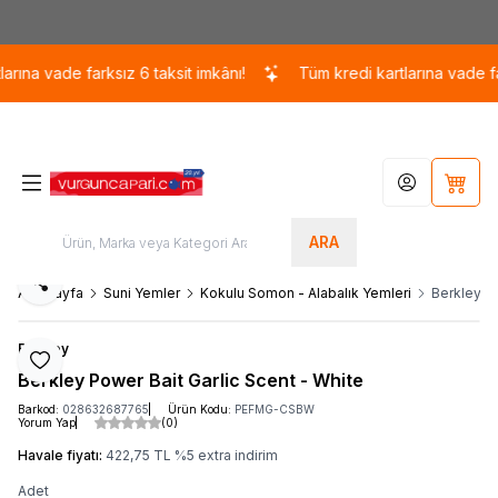
Kargo 110 TL / 1700 TL ÜZERİ ÜCRETSİZ KARGO!
ına vade farksız 6 taksit imkânı!
Tüm kredi kartlarına vade farks
Hesabım
Sepet
ARA
Paylaş
Ana Sayfa
Suni Yemler
Kokulu Somon - Alabalık Yemleri
Berkley Po
Berkley
Favoriye Ekle
Berkley Power Bait Garlic Scent - White
Barkod:
028632687765
Ürün Kodu:
PEFMG-CSBW
Yorum Yap
(0)
Havale fiyatı:
422,75
TL
%
5
extra indirim
Adet