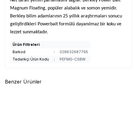
Net tarafı yemin parlamasını sağlar. Berkley Power Bait
Magnum Floating, pop
üler alabal
ık ve somon yemidir.
Berkley bilim adamlarının 25 yılllık araştırmaları sonucu
geliştirdikleri Powerbait form
ülü dayan
ılmaz bir koku ve
lezzet sunmaktadır.
Ürün Filtreleri
Barkod
:
028632687765
Tedarikçi Ürün Kodu
:
PEFMG-CSBW
Benzer Ürünler
(0)
(0)
Vurgun Çapari
Otto Alabalık
Vurgun Çapari
Otto Somon -
Hamuru Şekillendirici Maşa
Alabalık İğne Yayı 11mm 10
Adet
150,00
TL
65,00
TL