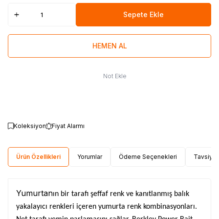
Sepete Ekle
HEMEN AL
Not Ekle
Koleksiyon
Fiyat Alarmı
Ürün Özellikleri
Yorumlar
Ödeme Seçenekleri
Tavsiye 
Yumurtan
ın bir tarafı şeffaf renk ve kanıtlanmış balık
yakalayıcı renkleri i
çeren yumurta renk kombinasyonlar
ı.