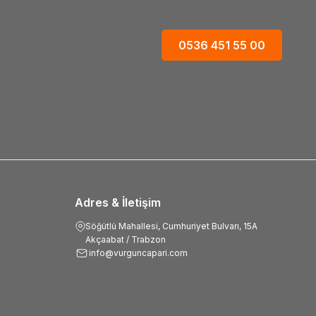
0536 451 55 00
Adres & İletişim
Söğütlü Mahallesi, Cumhuriyet Bulvarı, 15A
Akçaabat / Trabzon
info@vurguncapari.com