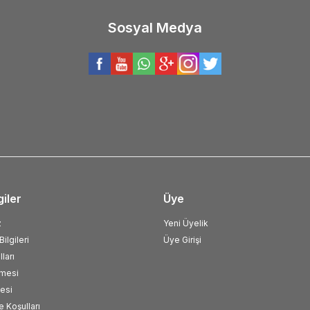
Sosyal Medya
giler
Üye
z
Yeni Üyelik
ilgileri
Üye Girişi
ları
şmesi
esi
e Koşulları