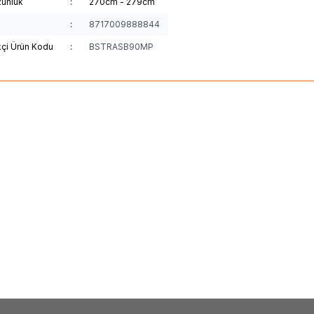
unluk
:
270cm - 279cm
:
8717009888844
kçi Ürün Kodu
:
BSTRASB90MP
(0)
(0)
Yeni
a
Daiwa Ballistic X 2.74m 14-42g
Shimano
25Exsence G
ta Kamışı
2,74m 4-26g 2pc Spin O
3,22
TL
38.941,00
TL