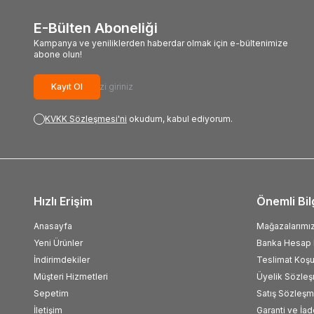
E-Bülten Aboneliği
Kampanya ve yeniliklerden haberdar olmak için e-bültenimize
abone olun!
Kayıt Ol
KVKK Sözleşmesi'ni
okudum, kabul ediyorum.
Hızlı Erişim
Önemli Bil
Anasayfa
Mağazalarımı
Yeni Ürünler
Banka Hesap B
İndirimdekiler
Teslimat Koşul
Müşteri Hizmetleri
Üyelik Sözle
Sepetim
Satış Sözleşm
İletişim
Garanti ve İad