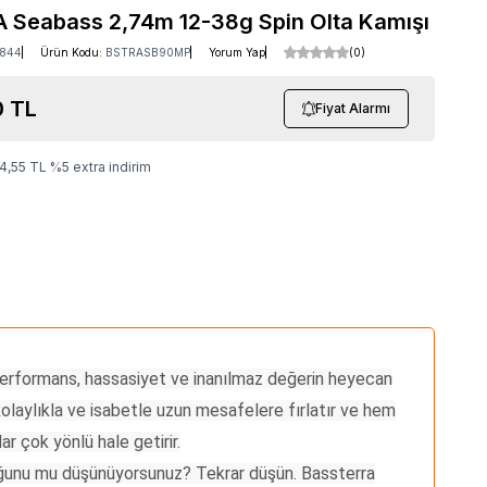
A Seabass 2,74m 12-38g Spin Olta Kamışı
8844
Ürün Kodu:
BSTRASB90MP
Yorum Yap
(0)
0
TL
Fiyat Alarmı
4,55
TL
%
5
extra indirim
 performans, hassasiyet ve inanılmaz değerin heyecan
 kolaylıkla ve isabetle uzun mesafelere fırlatır ve hem
ar çok yönlü hale getirir.
lduğunu mu düşünüyorsunuz? Tekrar düşün. Bassterra