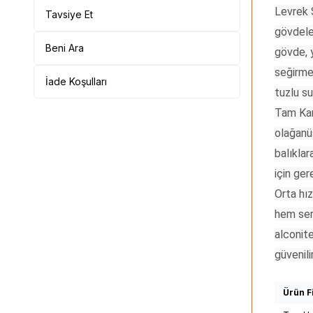
Levrek S
Tavsiye Et
gövdele
Beni Ara
gövde, 
seğirme
İade Koşulları
tuzlu su
Tam Karb
olağanüs
balıklar
için ger
Orta hız
hem sert
alconite
güvenili
Ürün Fi