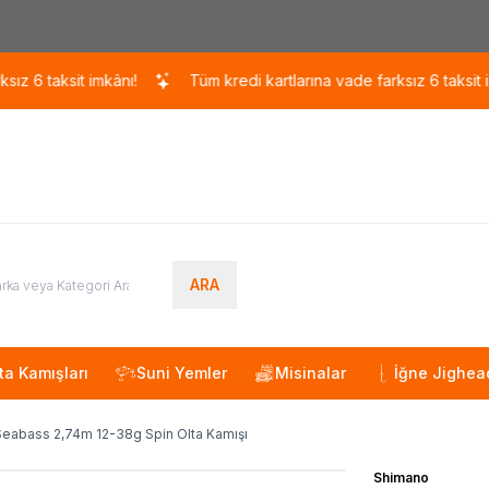
Kargo 110 TL / 1700 TL ÜZERİ ÜCRETSİZ KARGO!
taksit imkânı!
Tüm kredi kartlarına vade farksız 6 taksit imkânı!
ARA
ta Kamışları
Suni Yemler
Misinalar
İğne Jighea
Seabass 2,74m 12-38g Spin Olta Kamışı
Shimano