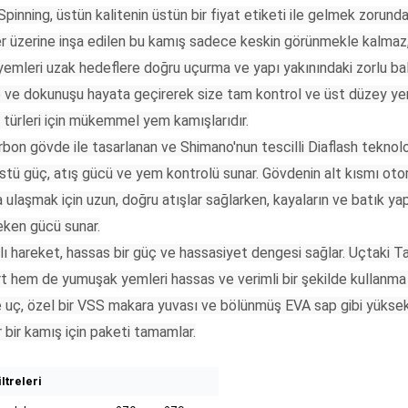
pinning, üstün kalitenin üstün bir fiyat etiketi ile gelmek zorund
r üzerine inşa edilen bu kamış sadece keskin görünmekle kalmaz,
yemleri uzak hedeflere doğru uçurma ve yapı yakınındaki zorlu ba
 ve dokunuşu hayata geçirerek size tam kontrol ve üst düzey yem 
 türleri için mükemmel yem kamışlarıdır.
on gövde ile tasarlanan ve Shimano'nun tescilli Diaflash teknoloji
tü güç, atış gücü ve yem kontrolü sunar. Gövdenin alt kısmı otorit
a ulaşmak için uzun, doğru atışlar sağlarken, kayaların ve batık 
eken gücü sunar.
lı hareket, hassas bir güç ve hassasiyet dengesi sağlar. Uçtaki Tam
 hem de yumuşak yemleri hassas ve verimli bir şekilde kullanma ol
 uç, özel bir VSS makara yuvası ve bölünmüş EVA sap gibi yüksek k
r bir kamış için paketi tamamlar.
ltreleri