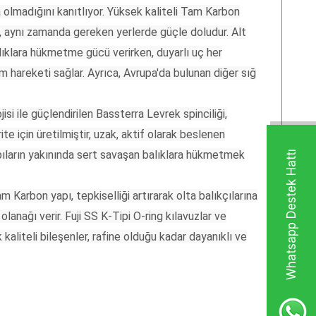
a olmadığını kanıtlıyor. Yüksek kaliteli Tam Karbon
 aynı zamanda gereken yerlerde güçle doludur. Alt
lıklara hükmetme gücü verirken, duyarlı uç her
hareketi sağlar. Ayrıca, Avrupa'da bulunan diğer sığ
si ile güçlendirilen Bassterra Levrek spinciliği,
e için üretilmiştir, uzak, aktif olarak beslenen
yapıların yakınında sert savaşan balıklara hükmetmek
Whatsapp Destek Hattı
 Karbon yapı, tepkiselliği artırarak olta balıkçılarına
anağı verir. Fuji SS K-Tipi O-ring kılavuzlar ve
aliteli bileşenler, rafine olduğu kadar dayanıklı ve