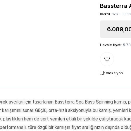
Bassterra 
Barkod:
871700988
6.089,0
Havale fiyatı:
5.78
Favoriye Ekle
Koleksiyon
evrek avcıları için tasarlanan Bassterra Sea Bass Spinning kamış,
ir karışımını sunar. Güçlü, orta-hızlı aksiyonuyla bu kamış, yemleri
plastikleri hem de sert yemleri etkili bir şekilde çalıştıracak kad
performanslı, türe özgü bir kamışın fiyat aralığınızın dışında o