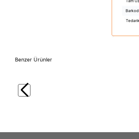
Tam Uz
Barkod
Tedari
Benzer Ürünler
(1)
Daiwa
Daiwa Ballistic X Spin Olta Kamışı
Daiw
2.44m 7-28gr
Spin Ol
7.576,15
TL
7.85