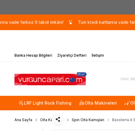
de farksız 6 taksit imkânı!
Tüm kredi kartlarına vade farksız 6 
Banka Hesap Bilgileri
Ziyaretçi Defteri
İletişim
LRF Light Rock Fishing
Olta Makineleri
Ol
Ana Sayfa
Olta Kamışları
Spin Olta Kamışları
Bassterra A 
Paylaş