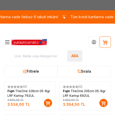
Kargo 110 TL / 1700 TL ÜZERİ ÜCRETSİZ KARGO!
arına vade farksız 6 taksit imkânı!
Tüm kredi kartlarına vade far
Hesabım
Sepet
ARA
Filtrele
Sırala
(0)
(0)
%
7
%
7
Fujin
TheOne 228cm 05-8gr
Fujin
TheOne 205cm 05-8gr
LRF Kamışı 762UL
LRF Kamışı 692UL
3.800,00
TL
3.650,00
TL
3.534,00
TL
3.394,50
TL