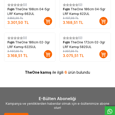
(0)
(0)
%
7
%
7
Fujin
TheOne 198cm 04-5gr
Fujin
TheOne 186cm 04-5gr
LRF Kamışı 662UL
LRF Kamışı 622UL
3.550,00
TL
3.407,00
TL
3.301,50
TL
3.168,51
TL
(0)
(0)
%
7
%
7
Fujin
TheOne 186cm 02-3gr
Fujin
TheOne 172cm 02-3gr
LRF Kamışı 622SUL
LRF Kamışı 582SUL
3.407,00
TL
3.307,00
TL
3.168,51
TL
3.075,51
TL
TheOne kamış
ile ilgili
6
ürün bulundu
W
h
t
s
a
p
p
D
e
s
e
H
a
t
t
E-Bülten Aboneliği
Kampanya ve yeniliklerden haberdar olmak için e-bültenimize abone
olun!